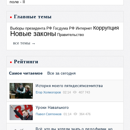
Главные темы
Коррупция
Выборы президента РФ
Госдума РФ
Интернет
Новые законы
Правительство
все темы →
Рейтинги
Самое читаемое
Все за сегодня
История моего пятидесятисемитства
Егор Холмогоров
02:14
407 743
Уроки Навального
Павел Святенков
01:14
364 476
Всё, что вы хотели знать о педофилии, но