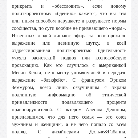
прикрыть и «обессловить», если новому
политкорректному «бдению» кажется, что вы тем
или иным способом нарушаете и разрушаете нормы
сообщества, по сути вообще не признающего «норм».
Известных людей лишают эфира за неосторожное
выражение или невинную шутку, в коей
отдрессированная политкорректью бдительность
учуяла расистский подвох или ксенофобскую
провокацию. Как это случилось с американкой
Мегин Келли, не к месту упомянувшей в передаче
выражение «блэкфейс». С французoм Эриком
Земмуром, всего лишь озвучившим с экрана
подлинную информацию об этнической
принадлежности подавляющего процента
правонарушителей. С актёром Аленом Делоном,
признавшимся, что для него семья — это союз
мужчины и женщины, а не чего попало со всем
подряд. С дизайнерами Дольче&Габаннa,