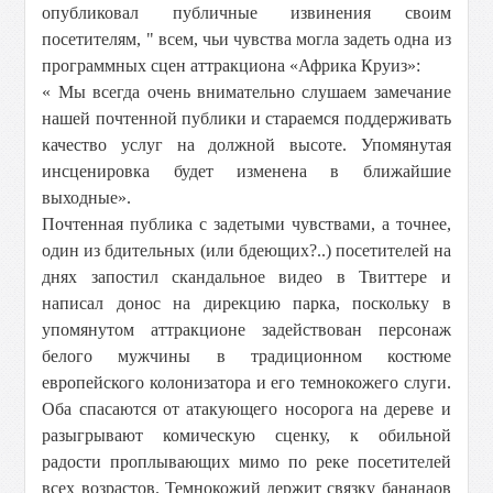
опубликовал публичные извинения своим
посетителям, " всем, чьи чувства могла задеть одна из
программных сцен аттракциона «Африка Круиз»:
« Мы всегда очень внимательно слушаем замечание
нашей почтенной публики и стараемся поддерживать
качество услуг на должной высоте. Упомянутая
инсценировка будет изменена в ближайшие
выходные».
Почтенная публика с задетыми чувствами, а точнее,
один из бдительных (или бдеющих?..) посетителей на
днях запостил скандальное видео в Твиттере и
написал донос на дирекцию парка, поскольку в
упомянутом аттракционе задействован персонаж
белого мужчины в традиционном костюме
европейского колонизатора и его темнокожего слуги.
Оба спасаются от атакующего носорога на дереве и
разыгрывают комическую сценку, к обильной
радости проплывающих мимо по реке посетителей
всех возрастов. Темнокожий держит связку бананаов