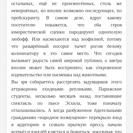
остальных, ещё не произнесённых, столь же
невероятных, но вполне возможнo последующих, по
прейскуранту. В самом деле, вдруг какому
посетителю покажется, что оба героя
юмористической сценки пародируют однополую
любофф. Или насмехаются над зоофилией, потому
что разьярённый носорог тычет рогом белому
колонизатору в это самое место. Что сегодня
вызывает радость самой широкой публики, а завтра
вполне может быть воспринято, как откровенное
издевательство или насмешка над животными.
Вы зря собираетесь расстрелять задумщиков этого
аттракциона ехидными репликами. Парижские
студенты, несколько месяцев назад поставившие
спектакль по пьесе Эсхила, тоже поначалу
отхихикивались. А когда разбуженное бдительными
гражданами «народное возмущение» перекрыло вход
в аудиторию и созвало прыткую прессу, начали
всерьёз и взахлёб клясться и божиться, доказывая, что