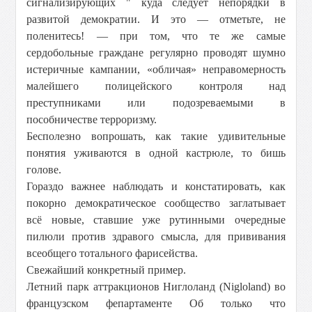
сигнализирующих " куда следует непорядки в
развитой демократии. И это — отметьте, не
поленитесь! — при том, что те же самые
сердобольные граждане регулярно проводят шумно
истеричные кампании, «обличая» неправомерность
малейшего полицейского контроля над
преступниками или подозреваемыми в
пособничестве терроризму.
Бесполезно вопрошать, как такие удивительные
понятия уживаются в одной кастрюле, то бишь
голове.
Гораздо важнее наблюдать и констатировать, как
покорно демократическое сообщество заглатывает
всё новые, ставшие уже рутинными очередные
пилюли против здравого смысла, для прививания
всеобщего тотального фарисейства.
Свежайший конкретный пример.
Летний парк аттракционов Ниглоланд (Nigloland) во
французском фепартаменте Об только что