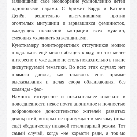
заявившими своё неодобрение усыновлению детей
однополыми парами. С Брижит Бардо и Катрин
Денёв, решительно выступившими против
оголтелых митушниц и зарвавшихся феминисток,
жаждущих повальной кастрации всех мужчин,
смеющих ухаживать за женщинами.
Кунсткамеру политкорректных отступников можно
продолжать ещё много абзацев кряду, но это менее
интересно и уже давно не столь показательно в плане
дискутируемой тематики. Во всех этих случаях нет
прямого доноса, как такового: есть прямые
высказывания и целая свора облаивающих, без
команды «фас».
Намного интереснее и показательнее отмечать в
повседневности некое почти анонимное и полностью
добровольное доносительство жителей развитых
демократий, которых не принуждает к мелкому (пока
ещё) ябедничеству никакой тоталитарный режим. Тот
самый случай, когда «не корысти ради, а ток-мо