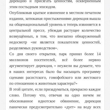
дирекцию и присягать ценностям, осквернённым
этим постыдным эпизодом.
Опубликовав краткое извинение в местном печатном
издании, затюканая пристыжениями дирекция вышла
на общенациональный уровень и теперь извиняется в
центральной прессе, убеждая растущее количество
возмущённых, в том, что внезапно обнаруженный
недосмотр «не является показателем ценностей,
разделяемых руководством».
Со дня своего открытия, парк принял более 14
миллионов посетителей, всё более нервно
аргументирует дирекция, « неужели вы думаете, что
в наших интересах было бы насыщать программу
сценами расистского, гомофобского или жестокого
по отношению к животным характера?»
В этой цитате, если призадуматься, прекрасно каждое
слово. Потому что, отвечая на одно ничем не
обоснованное идиотское обвинение, дирекция
панически предусмотрительно «дует» на воду всех