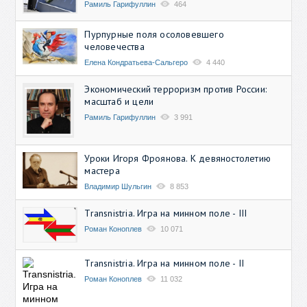
Рамиль Гарифуллин
464
Пурпурные поля осоловевшего
человечества
Елена Кондратьева-Сальгеро
4 440
Экономический терроризм против России:
масштаб и цели
Рамиль Гарифуллин
3 991
Уроки Игоря Фроянова. К девяностолетию
мастера
Владимир Шульгин
8 853
Transnistria. Игра на минном поле - III
Роман Коноплев
10 071
Transnistria. Игра на минном поле - II
Роман Коноплев
11 032