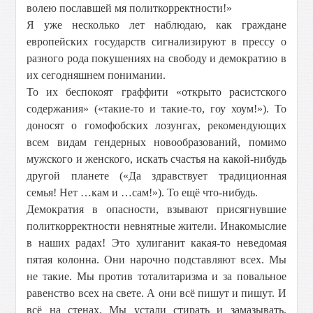
волею пославшей мя политкорректности!»
Я уже несколько лет наблюдаю, как граждане
европейских государств сигнализируют в прессу о
разного рода покушениях на свободу и демократию в
их сегодняшнем понимании.
То их беспокоят граффити «открыто расистского
содержания» («такие-то и такие-то, гоу хоум!»). То
доносят о гомофобских лозунгах, рекомендующих
всем видам гендерных новообразований, помимо
мужского и женского, искать счастья на какой-нибудь
другой планете («Да здравствует традиционная
семья! Нет …кам и …сам!»). То ещё что-нибудь.
Демократия в опасности, взывают присягнувшие
политкорректности невнятные жители. Инакомыслие
в наших радах! Это хулиганит какая-то неведомая
пятая колонна. Они нарочно подставляют всех. Мы
не такие. Мы против тоталитаризма и за повальное
равенство всех на свете. А они всё пишут и пишут. И
всё на стенах. Мы устали стирать и замазывать.