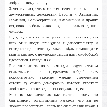
добровольному почину.
Заметьте, настрочило со всех точек планеты — из
дружественных демократий Европы и Австралии,
Германии, Великобритании, Американии и прочих
островов свободы слова, где так вольно дышит
человек.
Bедь, поди ж ты и хоть тресни, а нельзя скaзать, что
всех этих людей принудилo к доносительству и
интернет-строчительству какоe-нибудь тоталитарнoe
правительство, с неженским лицом или гомофобской
идеологией. Отнюдь и ах.
Все эти люди честно доносят куда следует о чужом
инакомыслии по непререкаемо доброй воле,
исключительно ведомые жарким стремлением
остоять ту самую демократию, которой угрожает
любая отличная от заданных постулатов идея.
Когда-то вас следовало расстрелять, потому что
бдительному тоталитаризму казалось, что вы не
любите пролетариат. Теперь вас следует (для начала!)