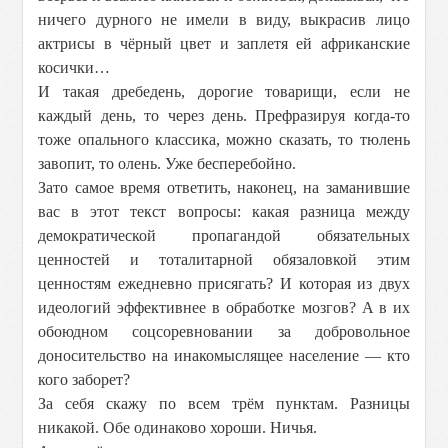
ничего дурного не имели в виду, выкрасив лицо
актрисы в чёрный цвет и заплетя ей африканские
косички…
И такая дребедень, дорогие товарищи, если не
каждый день, то через день. Префразируя когда-то
тоже опального классика, можно сказать, то тюлень
завопит, то олень. Уже бесперебойно.
Зато самое время ответить, наконец, на заманившие
вас в этот текст вопросы: какая разница между
демократической пропагандой обязательных
ценностей и тоталитарной обязаловкой этим
ценностям ежедневно присягать? И которая из двух
идеологий эффективнее в обработке мозгов? A в их
обоюдном соцсоревновании за добровольное
доносительство на инакомыслящee населениe — кто
кого заборет?
За себя скажу по всем трём пунктам. Разницы
никакой. Обе одинаково хороши. Ничья.