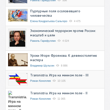
Рамиль Гарифуллин
556
Пурпурные поля осоловевшего
человечества
Елена Кондратьева-Сальгеро
4 475
Экономический терроризм против России:
масштаб и цели
Рамиль Гарифуллин
4 024
Уроки Игоря Фроянова. К девяностолетию
мастера
Владимир Шульгин
8 886
Transnistria. Игра на минном поле - III
Роман Коноплев
10 105
Transnistria. Игра на минном поле - II
Роман Коноплев
11 065