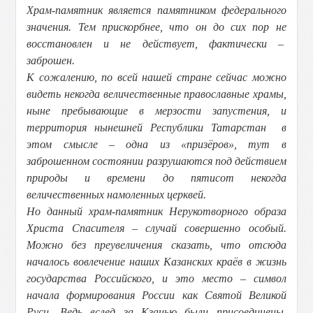
Храм-памятник является памятником федерального
значения. Тем прискорбнее, что он до сих пор не
восстановлен и не действует, фактически –
заброшен.
К сожалению, по всей нашей стране сейчас можно
видеть некогда величественные православные храмы,
ныне пребывающие в мерзости запустения, и
территория нынешней Республики Татарстан в
этом смысле – одна из «призёров», тут в
заброшенном состоянии разрушаются под действием
природы и времени до пятисот некогда
величественных намоленных церквей.
Но данный храм-памятник Нерукотворного образа
Христа Спасителя – случай совершенно особый.
Можно без преувеличения сказать, что отсюда
началось вовлечение наших Казанских краёв в жизнь
государства Российского, и это место – символ
начала формирования России как Святой Великой
Руси. Ведь вслед за Кзанью были присоединены,