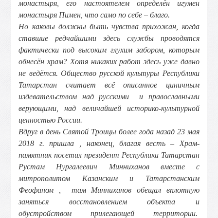
монастыря, его настоятелем определён игумен
монастыря Пимен, что само по себе – благо.
Но каковы должны быть чувства прихожан, когда
ставшие редчайшими здесь службы проводятся
фактически под высоким глухим забором, которым
обнесён храм? Хотя никаких работ здесь уже давно
не ведётся. Общество русской культуры Республики
Татарстан считает всё описанное циничным
издевательством над русскими и православными
верующими, над величайшей историко-культурной
ценностью России.
Вдруг в день Святой Троицы более года назад 23 мая
2018 г. пришла , наконец, благая весть – Храм-
памятник посетил президент Республики Татарстан
Рустам Нургалеевич Минниханов вместе с
митрополитом Казанским и Татарстанским
Феофаном , там Минниханов обещал вплотную
заняться восстановлением объекта и
обустройством прилегающей территории.