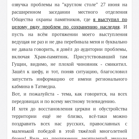
озвучка проблемы на "круглом столе" 27 июня на
расширенном заседании местного отделения
Общества охраны памятников, где
я выступил по
целому ряду проблем по сохранению наследия
. И
пусть на всём протяжении моего выступления
ведущая не раз и не два перебивала меня и буквально
не давала говорить, я довёл до аудитории проблемы,
включая Храм-памятник. Присутствовавший там
Гущин, видимо, не плохой чиновник - смикитил.
Зашёл к шефу, и тот, поняв ситуацию, благословил
запустить информацию от имени регионального
кабмина в Татмедиа.
Вот, и пожалуйста - тема, как говорится, на всех
передовицах и по всему местному телевидению.
И хотя до восстановления церкви и обустройства
территории ещё не близко, всё-таки можно
поздравить всех нас русских, православных с
маленькой победой в этой тяжёлой многолетней
брани! Ведь на протяжении десятилетий звучали