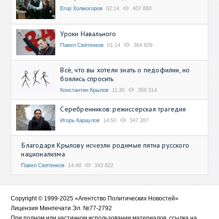
Егор Холмогоров
02:14
407 880
Уроки Навального
Павел Святенков
01:14
364 609
Всё, что вы хотели знать о педофилии, но
боялись спросить
Константин Крылов
11:30
359 314
Серебренников: режиссерская трагедия
Игорь Караулов
14:50
347 287
Благодаря Крылову исчезли родимые пятна русского
национализма
Павел Святенков
14:48
343 822
Copyright © 1999-2025 «Агентство Политических Новостей»
Лицензия Минпечати Эл. №77-2792
При полном или частичном использовании материалов, ссылка на