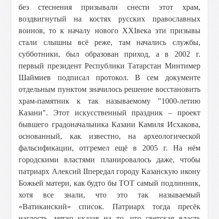
без стеснения призывали снести этот храм,
воздвигнутый на костях русских православных
воинов, то к началу нового XXIвека эти призывы
стали слышны всё реже, там начались службы,
субботники, был образован приход, а в 2002 г.
первый президент Республики Татарстан Минтимер
Шаймиев подписал протокол. В сем документе
отдельным пунктом значилось решение восстановить
храм-памятник к так называемому "1000-летию
Казани". Этот искусственный праздник – проект
бывшего градоначальника Казани Камиля Исхакова,
основанный, как известно, на археологической
фальсификации, отгремел ещё в 2005 г. На нём
городскими властями планировалось даже, чтобы
патриарх Алексий IIпередал городу Казанскую икону
Божьей матери, как будто бы ТОТ самый подлинник,
хотя все знали, что это так называемый
«Ватиканский» список. Патриарх тогда пресёк
наглость, мягко указав на то, что светская власть