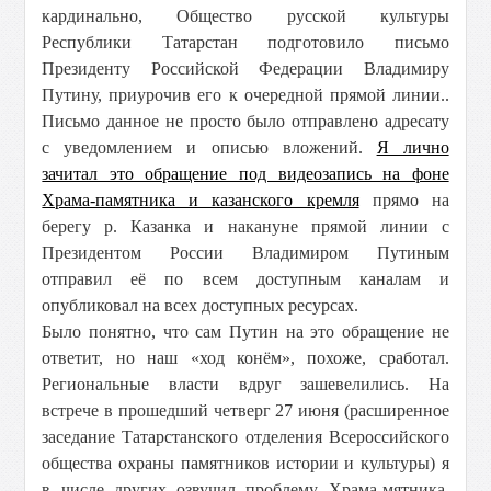
кардинально, Общество русской культуры
Республики Татарстан подготовило письмо
Президенту Российской Федерации Владимиру
Путину, приурочив его к очередной прямой линии..
Письмо данное не просто было отправлено адресату
с уведомлением и описью вложений.
Я лично
зачитал это обращение под видеозапись на фоне
Храма-памятника и казанского кремля
прямо на
берегу р. Казанка и накануне прямой линии с
Президентом России Владимиром Путиным
отправил её по всем доступным каналам и
опубликовал на всех доступных ресурсах.
Было понятно, что сам Путин на это обращение не
ответит, но наш «ход конём», похоже, сработал.
Региональные власти вдруг зашевелились. На
встрече в прошедший четверг 27 июня (расширенное
заседание Татарстанского отделения Всероссийского
общества охраны памятников истории и культуры) я
в числе других озвучил проблему Храма-мятника.