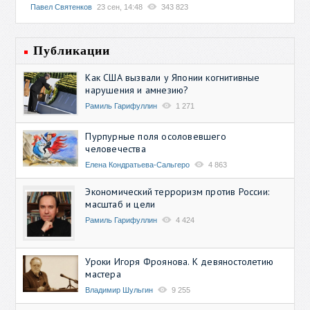
Павел Святенков
23 сен, 14:48
343 823
Публикации
Как США вызвали у Японии когнитивные
нарушения и амнезию?
Рамиль Гарифуллин
1 271
Пурпурные поля осоловевшего
человечества
Елена Кондратьева-Сальгеро
4 863
Экономический терроризм против России:
масштаб и цели
Рамиль Гарифуллин
4 424
Уроки Игоря Фроянова. К девяностолетию
мастера
Владимир Шульгин
9 255