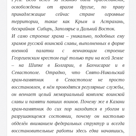
освобождены от врагов другие, по праву
принадлежащие сейчас стране огромные
территории, такие как Крым и Астрахань,
бескрайная Сибирь, Заполярье и Дальний Восток.
И само строение храма – уникально, подобных ему
храмов русской воинской славы, выполненных в форме
военной палатки с венчающим строение
Георгиевским крестом ещё только три на всей Земле
– на Шипке в Болгарии, в Бахчисарае и в
Севастополе. Отрадно, что Свято-Никольский
храм-памятник в Севастополе не просто
восстановлен, в нём проводятся регулярные службы,
он венчает целый мемориальный комплекс воинской
славы и памяти павших воинов. Почему же в Казани
храм-памятник до сих пор находится в убогом и
разрушающемся состоянии, почему он настолько
обделён вниманием федеральных структур и всегда
восстановительные работы здесь едва начавшись,