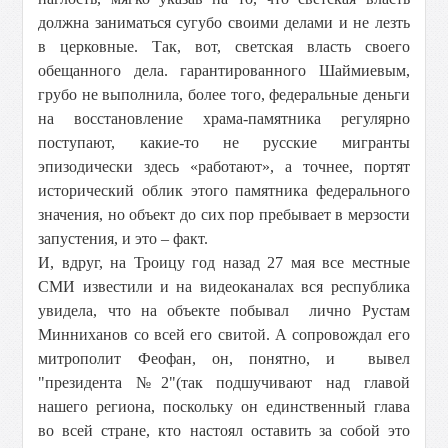
должна заниматься сугубо своими делами и не лезть
в церковные. Так, вот, светская власть своего
обещанного дела. гарантированного Шаймиевым,
грубо не выполнила, более того, федеральные деньги
на восстановление храма-памятника регулярно
поступают, какие-то не русские мигранты
эпизодически здесь «работают», а точнее, портят
исторический облик этого памятника федерального
значения, но объект до сих пор пребывает в мерзости
запустения, и это – факт.
И, вдруг, на Троицу год назад 27 мая все местные
СМИ известили и на видеоканалах вся республика
увидела, что на объекте побывал лично Рустам
Минниханов со всей его свитой. А сопровождал его
митрополит Феофан, он, понятно, и вывел
"президента №2"(так подшучивают над главой
нашего региона, поскольку он единственный глава
во всей стране, кто настоял оставить за собой это