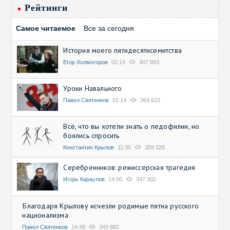
Рейтинги
Самое читаемое
Все за сегодня
История моего пятидесятисемитства
Егор Холмогоров
02:14
407 893
Уроки Навального
Павел Святенков
01:14
364 622
Всё, что вы хотели знать о педофилии, но
боялись спросить
Константин Крылов
11:30
359 328
Серебренников: режиссерская трагедия
Игорь Караулов
14:50
347 302
Благодаря Крылову исчезли родимые пятна русского
национализма
Павел Святенков
14:48
343 882