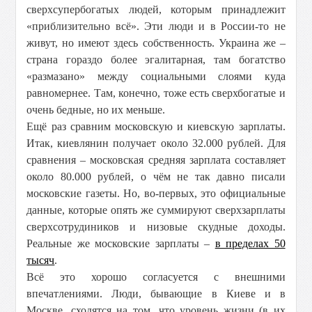
сверхсупербогатых людей, которым принадлежит
«приблизительно всё». Эти люди и в России-то не
живут, но имеют здесь собственность. Украина же –
страна гораздо более эгалитарная, там богатство
«размазано» между социальными слоями куда
равномернее. Там, конечно, тоже есть сверхбогатые и
очень бедные, но их меньше.
Ещё раз сравним московскую и киевскую зарплаты.
Итак, киевлянин получает около 32.000 рублей. Для
сравнения – московская средняя зарплата составляет
около 80.000 рублей, о чём не так давно писали
московские газеты. Но, во-первых, это официальные
данные, которые опять же суммируют сверхзарплаты
сверхсотрудиников и низовые скудные доходы.
Реальные же московские зарплаты –
в пределах 50
тысяч
.
Всё это хорошо согласуется с внешними
впечатлениями. Люди, бывающие в Киеве и в
Москве, сходятся на том, что уровень жизни (в их