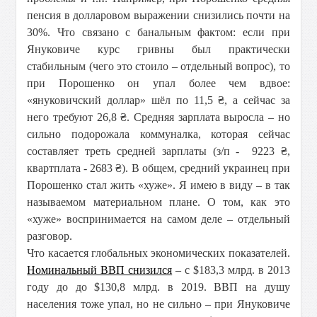
пенсия в долларовом выражении снизились почти на
30%. Что связано с банальным фактом: если при
Януковиче курс гривны был практически
стабильным (чего это стоило – отдельный вопрос), то
при Порошенко он упал более чем вдвое:
«януковичский доллар» шёл по 11,5 ₴, а сейчас за
него требуют 26,8 ₴. Средняя зарплата выросла – но
сильно подорожала коммуналка, которая сейчас
составляет треть средней зарплаты (з/п - 9223 ₴,
квартплата - 2683 ₴). В общем, средний украинец при
Порошенко стал жить «хуже». Я имею в виду – в так
называемом материальном плане. О том, как это
«хуже» воспринимается на самом деле – отдельный
разговор.
Что касается глобальных экономических показателей.
Номинальный ВВП снизился
– с $183,3 млрд. в 2013
году до до $130,8 млрд. в 2019. ВВП на душу
населения тоже упал, но не сильно – при Януковиче