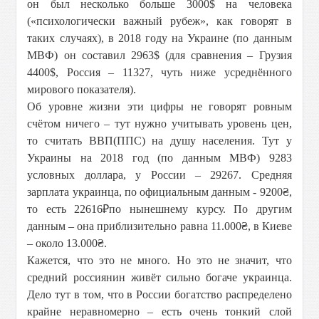
он был несколько больше 3000$ на человека
(«психологически важный рубеж», как говорят в
таких случаях), в 2018 году на Украине (по данным
МВФ) он составил 2963$ (для сравнения – Грузия
4400$, Россия – 11327, чуть ниже усреднённого
мирового показателя).
Об уровне жизни эти цифры не говорят ровным
счётом ничего – тут нужно учитывать уровень цен,
то считать ВВП(ППС) на душу населения. Тут у
Украины на 2018 год (по данным МВФ) 9283
условных доллара, у России – 29267. Средняя
зарплата украинца, по официальным данным - 9200₴,
то есть 22616₽по нынешнему курсу. По другим
данным – она приблизительно равна 11.000₴, в Киеве
– около 13.000₴.
Кажется, что это не много. Но это не значит, что
средний россиянин живёт сильно богаче украинца.
Дело тут в том, что в России богатство распределено
крайне неравномерно – есть очень тонкий слой