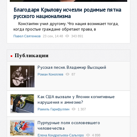
Благодаря Крылову исчезли родимые пятна
русского национализма
Константин учил другому. Что нация возникает тогда,
когда простые граждане обретают права, в
Павел Святенков
23 сен, 14:48
343 891
Публикации
Русская песня. Владимир Высоцкий
Роман Коноплев
87
Как США вызвали у Японии когнитивные
нарушения и амнезию?
Рамиль Гарифуллин
1 307
Пурпурные поля осоловевшего
человечества
Елена Кондратьева-Сальгеро
4 898