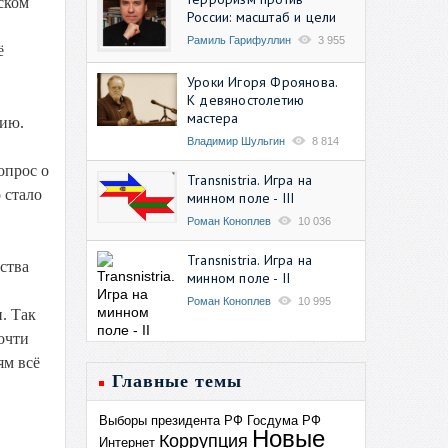
ском
России: масштаб и цели
Рамиль Гарифуллин
3 955
ё
Уроки Игоря Фроянова.
К девяностолетию
мастера
цию.
Владимир Шульгин
8 814
опрос о
Transnistria. Игра на
 стало
минном поле - III
Роман Коноплев
10 036
Transnistria. Игра на
ства
минном поле - II
Роман Коноплев
10 995
. Так
очти
ям всё
Главные темы
Выборы президента РФ
Госдума РФ
Новые
Коррупция
Интернет