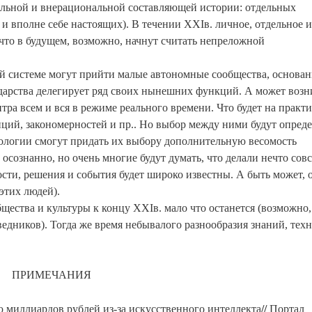
уальной и внерациональной составляющей истории: отдельных
 и вполне себе настоящих). В течении XXIв. личное, отдельное и
, что в будущем, возможно, начнут считать непреложной
й системе могут прийти малые автономные сообщества, основан
дарства делегирует ряд своих нынешних функций. А может возн
тра всем и вся в режиме реального времени. Что будет на практи
нций, закономерностей и пр.. Но выбор между ними будут опреде
ологии смогут придать их выбору дополнительную весомость
сознанно, но очень многие будут думать, что делали нечто сов
и, решения и события будет широко известны. А быть может, 
этих людей).
щества и культуры к концу XXIв. мало что останется (возможно,
дников). Тогда же время небывалого разнообразия знаний, тех
ПРИМЕЧАНИЯ
ю миллиардов рублей из-за искусственного интеллекта
//
Портал