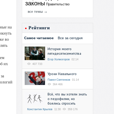
законы
Правительство
все темы →
ные на
Рейтинги
икнуть
Самое читаемое
Все за сегодня
ке во
лять
История моего
пятидесятисемитства
сем
Егор Холмогоров
02:14
об их
407 733
Уроки Навального
 за
Павел Святенков
01:14
нологий
364 466
Всё, что вы хотели знать
о педофилии, но
боялись спросить
Константин Крылов
11:30
359 176