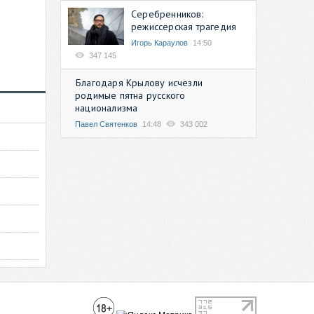
Серебренников:
режиссерская трагедия
Игорь Караулов
14:50
347 145
Благодаря Крылову исчезли
родимые пятна русского
национализма
Павел Святенков
14:48
343 002