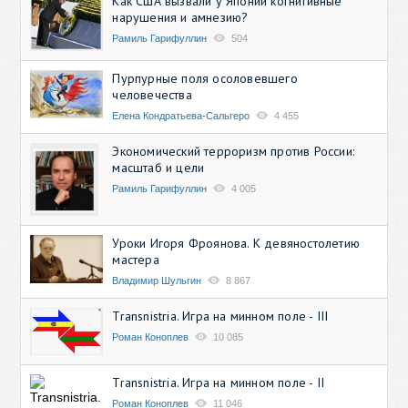
Как США вызвали у Японии когнитивные
нарушения и амнезию?
Рамиль Гарифуллин
504
Пурпурные поля осоловевшего
человечества
Елена Кондратьева-Сальгеро
4 455
Экономический терроризм против России:
масштаб и цели
Рамиль Гарифуллин
4 005
Уроки Игоря Фроянова. К девяностолетию
мастера
Владимир Шульгин
8 867
Transnistria. Игра на минном поле - III
Роман Коноплев
10 085
Transnistria. Игра на минном поле - II
Роман Коноплев
11 046