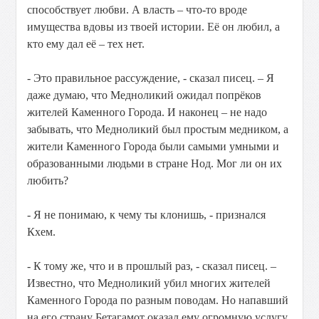
способствует любви. А власть – что-то вроде
имущества вдовы из твоей истории. Её он любил, а
кто ему дал её – тех нет.
- Это правильное рассуждение, - сказал писец. – Я
даже думаю, что Медноликий ожидал попрёков
жителей Каменного Города. И наконец – не надо
забывать, что Медноликий был простым медником, а
жители Каменного Города были самыми умными и
образованными людьми в стране Нод. Мог ли он их
любить?
- Я не понимаю, к чему ты клонишь, - признался
Кхем.
- К тому же, что и в прошлый раз, - сказал писец. –
Известно, что Медноликий убил многих жителей
Каменного Города по разным поводам. Но напавший
на его страну Бетагамот оказал ему огромную услугу,