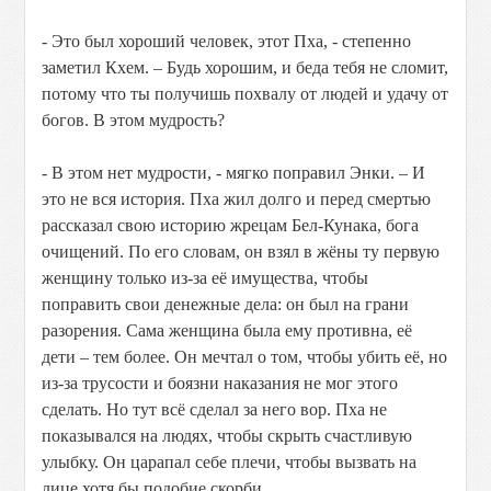
- Это был хороший человек, этот Пха, - степенно
заметил Кхем. – Будь хорошим, и беда тебя не сломит,
потому что ты получишь похвалу от людей и удачу от
богов. В этом мудрость?
- В этом нет мудрости, - мягко поправил Энки. – И
это не вся история. Пха жил долго и перед смертью
рассказал свою историю жрецам Бел-Кунака, бога
очищений. По его словам, он взял в жёны ту первую
женщину только из-за её имущества, чтобы
поправить свои денежные дела: он был на грани
разорения. Сама женщина была ему противна, её
дети – тем более. Он мечтал о том, чтобы убить её, но
из-за трусости и боязни наказания не мог этого
сделать. Но тут всё сделал за него вор. Пха не
показывался на людях, чтобы скрыть счастливую
улыбку. Он царапал себе плечи, чтобы вызвать на
лице хотя бы подобие скорби.