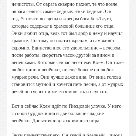
нечистоты. От оврага скверно пахнет, те что возле
оврага селятся самые бедные. Энки бедный. Он
отдаёт почти все деньги жрецам бога Бел-Таута,
которые содержат в храмовой больнице его отца.
Энки любит отца, ведь тот был добр к нему и научил
грамоте. Поэтому он платит жрецам, а сам живёт
скромно. Единственное его удовольствие – вечером,
после работы, скоротать часок-другой за вином и
лепёшками. Которые сейчас несёт ему Кхем. Он тоже
любит вино и лепёшки, но ещё больше он любит
мудрые речи. Они лучше даже вина. От вина голова
становится мутной и хочется петь песни, а от мудрых
речей она яснеет и хочется молчать и слушать.
Вот и сейчас Кхем идёт по Писцовой улочке. У него
с собой бурдюк вина и две большие сладкие
лепёшки. Достаточно для скромного пира.
Энки приветствует его. Он худой и бледный – писец