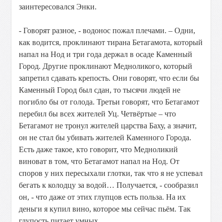
заинтересовался Энки.
- Говорят разное, - водонос пожал плечами. – Одни,
как водится, проклинают тирана Бетагамота, который
напал на Нод и три года держал в осаде Каменный
Город. Другие проклинают Медноликого, который
запретил сдавать крепость. Они говорят, что если бы
Каменный Город был сдан, то тысячи людей не
погибло бы от голода. Третьи говорят, что Бетагамот
перебил бы всех жителей Уц. Четвёртые – что
Бетагамот не тронул жителей царства Баху, а значит,
он не стал бы убивать жителей Каменного Города.
Есть даже такое, кто говорит, что Медноликий
виноват в том, что Бетагамот напал на Нод. От
споров у них пересыхали глотки, так что я не успевал
бегать к колодцу за водой… Получается, - сообразил
он, - что даже от этих глупцов есть польза. На их
деньги я купил вино, которое мы сейчас пьём. Так
глупость питает умных.