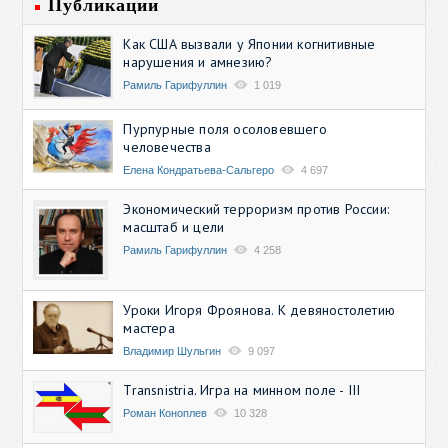
Публикации
Как США вызвали у Японии когнитивные
нарушения и амнезию?
Рамиль Гарифуллин
1 019
Пурпурные поля осоловевшего
человечества
Елена Кондратьева-Сальгеро
4 697
Экономический терроризм против России:
масштаб и цели
Рамиль Гарифуллин
4 258
Уроки Игоря Фроянова. К девяностолетию
мастера
Владимир Шульгин
9 097
Transnistria. Игра на минном поле - III
Роман Коноплев
10 328