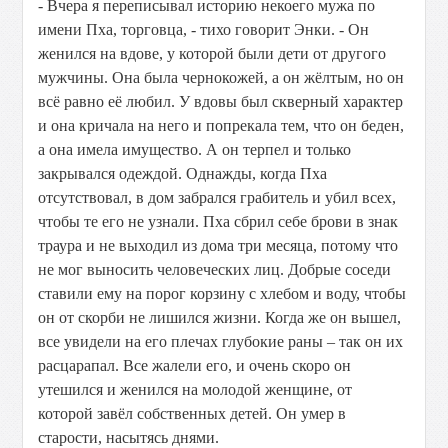
- Вчера я переписывал историю некоего мужа по
имени Пха, торговца, - тихо говорит Энки. - Он
женился на вдове, у которой были дети от другого
мужчины. Она была чернокожей, а он жёлтым, но он
всё равно её любил. У вдовы был скверный характер
и она кричала на него и попрекала тем, что он беден,
а она имела имущество. А он терпел и только
закрывался одеждой. Однажды, когда Пха
отсутствовал, в дом забрался грабитель и убил всех,
чтобы те его не узнали. Пха сбрил себе брови в знак
траура и не выходил из дома три месяца, потому что
не мог выносить человеческих лиц. Добрые соседи
ставили ему на порог корзину с хлебом и воду, чтобы
он от скорби не лишился жизни. Когда же он вышел,
все увидели на его плечах глубокие раны – так он их
расцарапал. Все жалели его, и очень скоро он
утешился и женился на молодой женщине, от
которой завёл собственных детей. Он умер в
старости, насытясь днями.