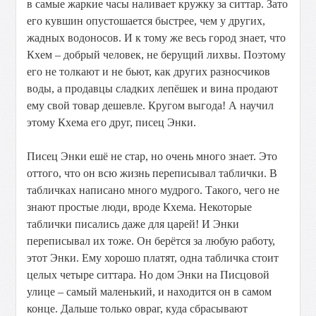
в самые жаркие часы наливает кружку за ситтар. Зато
его кувшин опустошается быстрее, чем у других,
жадных водоносов. И к тому же весь город знает, что
Кхем – добрый человек, не берущий лихвы. Поэтому
его не толкают и не бьют, как других разносчиков
воды, а продавцы сладких лепёшек и вина продают
ему свой товар дешевле. Кругом выгода! А научил
этому Кхема его друг, писец Энки.
Писец Энки ешё не стар, но очень много знает. Это
оттого, что он всю жизнь переписывал таблички. В
табличках написано много мудрого. Такого, чего не
знают простые люди, вроде Кхема. Некоторые
таблички писались даже для царей! И Энки
переписывал их тоже. Он берётся за любую работу,
этот Энки. Ему хорошо платят, одна табличка стоит
целых четыре ситтара. Но дом Энки на Писцовой
улице – самый маленький, и находится он в самом
конце. Дальше только овраг, куда сбрасывают