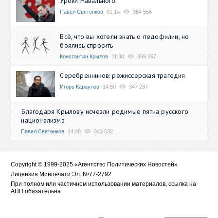
Уроки Навального
Павел Святенков
01:14
364 556
Всё, что вы хотели знать о педофилии, но
боялись спросить
Константин Крылов
11:30
359 267
Серебренников: режиссерская трагедия
Игорь Караулов
14:50
347 237
Благодаря Крылову исчезли родимые пятна русского
национализма
Павел Святенков
14:48
343 532
Copyright © 1999-2025 «Агентство Политических Новостей»
Лицензия Минпечати Эл. №77-2792
При полном или частичном использовании материалов, ссылка на
АПН обязательна