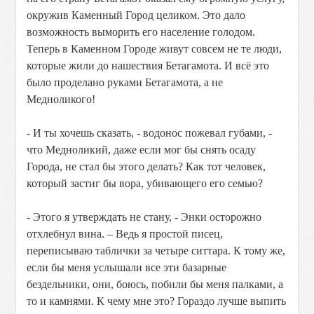
окружив Каменный Город целиком. Это дало
возможность выморить его население голодом.
Теперь в Каменном Городе живут совсем не те люди,
которые жили до нашествия Бетагамота. И всё это
было проделано руками Бетагамота, а не
Медноликого!
- И ты хочешь сказать, - водонос пожевал губами, -
что Медноликий, даже если мог бы снять осаду
Города, не стал бы этого делать? Как тот человек,
который застиг бы вора, убивающего его семью?
- Этого я утверждать не стану, - Энки осторожно
отхлебнул вина. – Ведь я простой писец,
переписываю таблички за четыре ситтара. К тому же,
если бы меня услышали все эти базарные
бездельники, они, боюсь, побили бы меня палками, а
то и камнями. К чему мне это? Гораздо лучше выпить