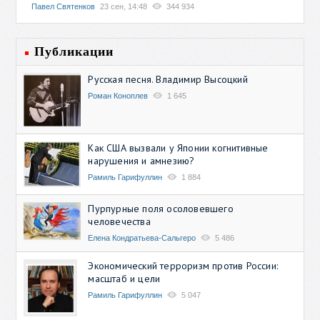
Павел Святенков
23 сен, 14:48
344 934
Публикации
Русская песня. Владимир Высоцкий
Роман Коноплев
1 645
Как США вызвали у Японии когнитивные
нарушения и амнезию?
Рамиль Гарифуллин
1 884
Пурпурные поля осоловевшего
человечества
Елена Кондратьева-Сальгеро
5 486
Экономический терроризм против России:
масштаб и цели
Рамиль Гарифуллин
5 047