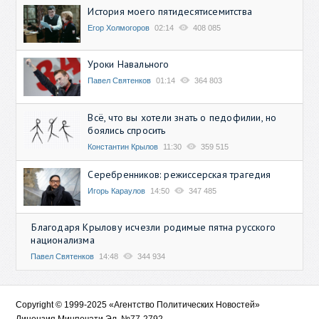
История моего пятидесятисемитства
Егор Холмогоров
02:14
408 085
Уроки Навального
Павел Святенков
01:14
364 803
Всё, что вы хотели знать о педофилии, но
боялись спросить
Константин Крылов
11:30
359 515
Серебренников: режиссерская трагедия
Игорь Караулов
14:50
347 485
Благодаря Крылову исчезли родимые пятна русского
национализма
Павел Святенков
14:48
344 934
Copyright © 1999-2025 «Агентство Политических Новостей»
Лицензия Минпечати Эл. №77-2792