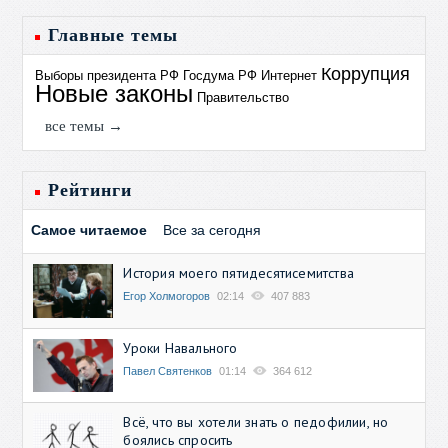
Главные темы
Коррупция
Выборы президента РФ
Госдума РФ
Интернет
Новые законы
Правительство
все темы →
Рейтинги
Самое читаемое
Все за сегодня
История моего пятидесятисемитства
Егор Холмогоров
02:14
407 883
Уроки Навального
Павел Святенков
01:14
364 612
Всё, что вы хотели знать о педофилии, но
боялись спросить