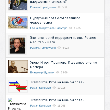
нарушения и амнезию?
Рамиль Гарифуллин
556
Пурпурные поля осоловевшего
человечества
Елена Кондратьева-Сальгеро
4 475
Экономический терроризм против России:
масштаб и цели
Рамиль Гарифуллин
4 024
Уроки Игоря Фроянова. К девяностолетию
мастера
Владимир Шульгин
8 886
Transnistria. Игра на минном поле - III
Роман Коноплев
10 105
Transnistria. Игра на минном поле - II
Роман Коноплев
11 065