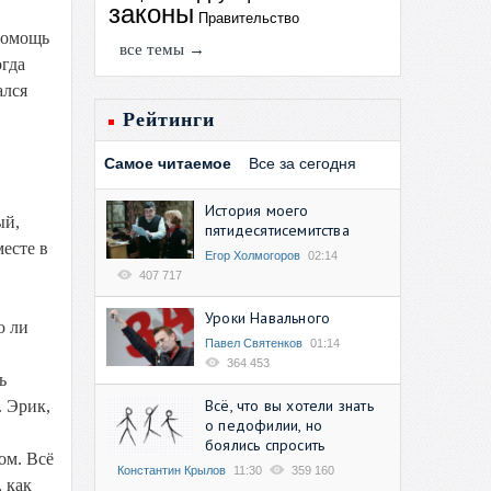
законы
Правительство
 помощь
все темы →
огда
ался
Рейтинги
Самое читаемое
Все за сегодня
История моего
ый,
пятидесятисемитства
месте в
Егор Холмогоров
02:14
407 717
Уроки Навального
ю ли
Павел Святенков
01:14
364 453
ь
Всё, что вы хотели знать
. Эрик,
о педофилии, но
боялись спросить
ом. Всё
Константин Крылов
11:30
359 160
 как