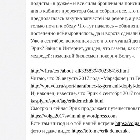
подняты «в ружьё» и все силы брошены на поиски м
дня в кабинет проректора были собраны все, кто 
предполагалась закупка запчастей на ремонт, а у 
только почти к обеду. Что тут началось – обвинен
постепенно всё выровнялось, да и ворота сделали 
Уже в сентябре, вспоминая лето и этот чудный ден
Эрик? Зайдя в Интернет, увидел, что газеты, как 
медведей: немецкий бизнесмен покорил Волгу».
http://v1.ru/text/about_all/335839490236416.html
Читаю, что 28 августа 2017 года «Марафонец из 
http://vpravda.ru/sport/marafonec-iz-germanii-doplyl
И, наконец, известие, что Эрик 4 сентября 2017 г
kaspiy.ru/sport/tag/erikdemchuk.html
Смотрю и сейчас Эрик продолжает путешествовать
https://volga2017swimming.wordpress.com
Есть там эпизод и о той нашей встрече
https://vol
фото и даже видео
https://tofo.me/erik.demczuk
.