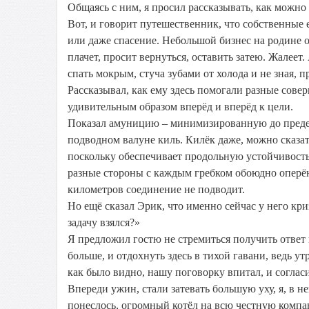
Общаясь с ним, я просил рассказывать, как можно
Вот, и говорит путешественник, что собственные 
или даже спасение. Небольшой бизнес на родине об
плачет, просит вернуться, оставить затею. Жалеет
спать мокрым, стуча зубами от холода и не зная, 
Рассказывал, как ему здесь помогали разные сове
удивительным образом вперёд и вперёд к цели.
Показал амуницию – минимизированную до предела
подводном валуне киль. Килёк даже, можно сказат
поскольку обеспечивает продольную устойчивость –
разные стороны с каждым гребком обоюдно оперённ
километров соединение не подводит.
Но ещё сказал Эрик, что именно сейчас у него кр
задачу взялся?»
Я предложил гостю не стремиться получить ответ н
больше, и отдохнуть здесь в тихой гавани, ведь ут
как было видно, нашу поговорку впитал, и соглас
Впереди ужин, стали затевать большую уху, я, в 
понеслось, огромный котёл на всю честную компан