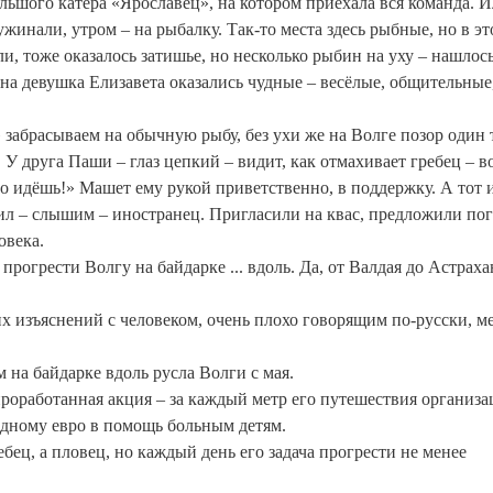
льшого катера «Ярославец», на котором приехала вся команда. И
жинали, утром – на рыбалку. Так-то места здесь рыбные, но в эт
, тоже оказалось затишье, но несколько рыбин на уху – нашлось
дна девушка Елизавета оказались чудные – весёлые, общительные
 забрасываем на обычную рыбу, без ухи же на Волге позор один 
У друга Паши – глаз цепкий – видит, как отмахивает гребец – в
 идёшь!» Машет ему рукой приветственно, в поддержку. А тот 
рил – слышим – иностранец. Пригласили на квас, предложили пог
овека.
прогрести Волгу на байдарке ... вдоль. Да, от Валдая до Астраха
их изъяснений с человеком, очень плохо говорящим по-русски, м
 на байдарке вдоль русла Волги с мая.
 проработанная акция – за каждый метр его путешествия организа
одному евро в помощь больным детям.
бец, а пловец, но каждый день его задача прогрести не менее