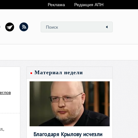
Реклама
Редакция АПН
Материал недели
еглов
х,
Благодаря Крылову исчезли