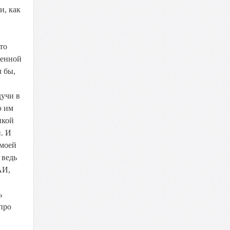
и, как
то
венной
л бы,
дучи в
ю им
нкой
. И
 моей
 ведь
АИ,
ь
про