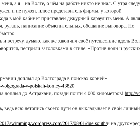
еня, а я – на Волге, о чём на работе никто не знал. С утра сле
нужен и не нужен, плюс представитель фирмы, у которой
входа в мой кабинет приставлен дежурный караулить меня. А явл
ия, ругань, написание объяснительных, обещание выговора. Но
быстро.
ь и встречу, думаю, как же закончил своё путешествие вдоль Во
говорится, пестрили заголовками в стиле: «Против волн и русски
Германии доплыл до Волгограда в поисках корней»
-do-volgograda-v-poiskah-korney-43820
ода доплыл до Астрахани, позади почти 4 000 километров!
http://v
, ведь всю летопись своего пути он выкладывает в свой личный
ga2017swimming.wordpress.com/2017/08/01/due-south/
и на другом
рес