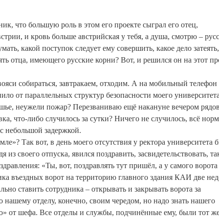
к, что большую роль в этом его проекте сыграл его отец,
рии, и кровь больше австрийская у тебя, а душа, смотрю – русс
умать, какой поступок следует ему совершить, какое дело затеять
ть отца, имеющего русские корни? Вот, и решился он на этот пр
свояси собираться, завтракаем, отходим. А на мобильный телефон
упило от параллельных структур безопасности моего университета
тишье, неужели пожар? Перезваниваю ещё накануне вечером рядо
вка, что-либо случилось за сутки? Ничего не случилось, всё нор
 с небольшой задержкой.
ле»? Так вот, в день моего отсутствия у ректора университета 
 из своего отпуска, явился поздравить, засвидетельствовать, та
оздравления: «Ты, вот, поздравлять тут пришёл, а у самого ворота
ика въездных ворот на территорию главного здания КАИ две нед
ьно ставить сотрудника – открывать и закрывать ворота за
о нашему отделу, конечно, своим чередом, но надо знать нашего
» от шефа. Все отделы и службы, подчинённые ему, были тот же