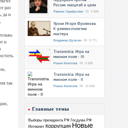
льгиз
России: масштаб и цели
от раз
Рамиль Гарифуллин
3 908
, да и
,
Уроки Игоря Фроянова.
К девяностолетию
мастера
только.
Владимир Шульгин
8 771
от и
и
Transnistria. Игра на
остить.
минном поле - III
Роман Коноплев
9 989
ни,
Transnistria. Игра на
минном поле - II
еня так
Роман Коноплев
10 949
ции,
Главные темы
Выборы президента РФ
Госдума РФ
Новые
Коррупция
Интернет