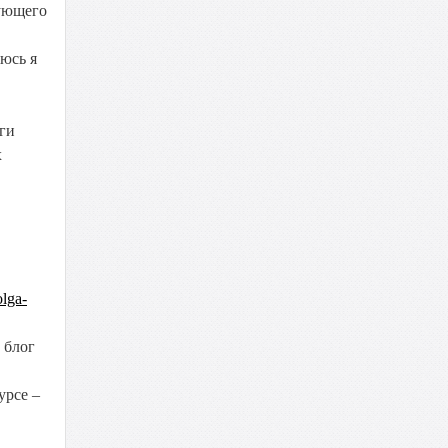
дующего
яюсь я
лги
х
olga-
 блог
урсе –