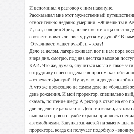
И вспоминал я разговор с ним накануне.
Рассказывал мне этот мужественный путешественни
относительно недавно умерший. «Живёшь ты в Авст
И, вот, говорил Эрик, после смерти отца он стал д
соответствовать человеку, русскому душой? В памя
Отчаливает, машет рукой, и – ходу!
Дело за делом, лагерь оживает, вот и нам пора во
вчера дня, смотрю, под два десятка вызовов пост
КАИ. Что же, думаю, случиться могло в такое за
сотруднику своего отдела с вопросом: как обстано
– отвечает Дмитрий. Ну, думаю, и доеду спокойно
А что же произошло на самом деле на «большой зем
день рождения. И мой проректор, специально выйдя
сказать, почтение шефу. А ректор в ответ на его п
две недели не работают». Действительно, автомат
вышла из строя и службе охраны пришлось специал
автомобилями. Закупка запчастей на замену шла п
проректора, когда он получает подобную «вводную