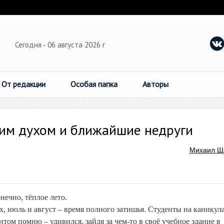
Сегодня - 06 августа 2026 г
От редакции
Особая папка
Авторы
ким духом и ближайшие недруги
Михаил Щ
ечно, тёплое лето.
ах, июль и август – время полного затишья. Студенты на каникула
нтом помню – удивился, зайдя за чем-то в своё учебное здание в