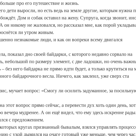
 больше про его путешествие и жизнь.
его дети выросли, но есть ведь на земле другие, которым нужна
ождёт. Дом и собак оставил на жену. Супруга, когда звонит, ин
. А он никому не жаловался, но рассказал мне, как порой укладыв
проснётся ли утром живым.
ршенно незнакомые люди, и как он вопреки всему двигался
, показал дно своей байдарки, с которого недавно сорвало на
ь, небольшой по размеру элемент, с две ладошки, но очень важн
 без него байдарка не прямо идти будет, а только крутиться на 
ого байдарочного весла. Ничего, как заклеил, уже сверх ста
изис, мучает вопрос: «Смогу ли осилить задуманное, за посильну
а этот вопрос прямо сейчас, а перевести дух хоть один день, хот
ро вечера мудренее. А он ещё видел, что ему здесь искренне рады
ился с предложением.
некоторых кругах признанный бывалым, взялся управлять процесс
ию с ухой дымился на очаге готовый уже меньше, чем через час,