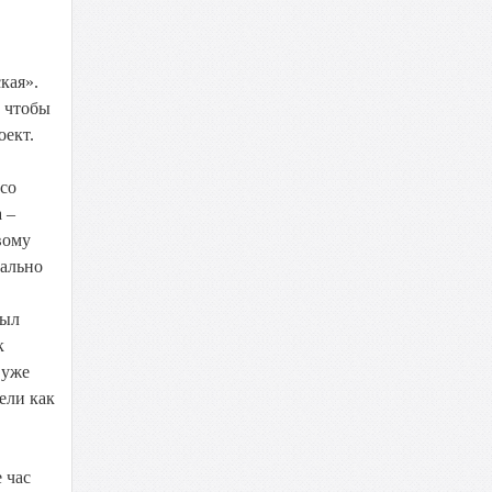
кая».
, чтобы
оект.
 со
 –
вому
мально
был
к
 уже
ели как
 час