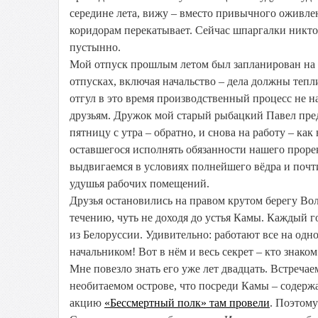
середине лета, вижу – вместо привычного оживле
коридорам перекатывает. Сейчас шпаргалки никто 
пустынно.
Мой отпуск прошлым летом был запланирован на а
отпусках, включая начальство – дела должны тепли
отгул в это время производственный процесс не на
друзьям. Дружок мой старый рыбацкий Павел предл
пятницу с утра – обратно, и снова на работу – как
оставшегося исполнять обязанности нашего прорек
выдвигаемся в условиях полнейшего вёдра и почти
удушья рабочих помещений.
Друзья остановились на правом крутом берегу Вол
течению, чуть не доходя до устья Камы. Каждый г
из Белоруссии. Удивительно: работают все на одн
начальником! Вот в нём и весь секрет – кто знако
Мне повезло знать его уже лет двадцать. Встреча
необитаемом острове, что посреди Камы – содерж
акцию
«Бессмертный полк» там провели
. Поэтому