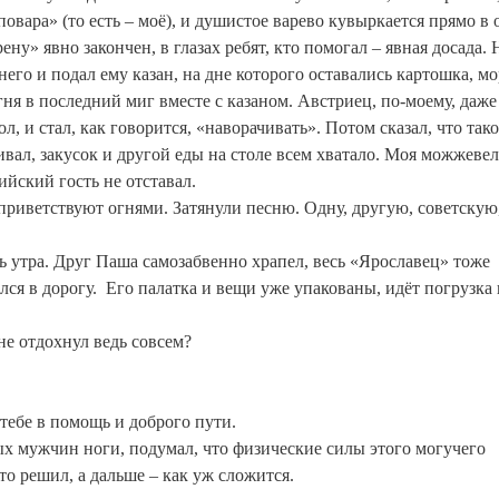
вара» (то есть – моё), и душистое варево кувыркается прямо в о
у» явно закончен, в глазах ребят, кто помогал – явная досада. 
 него и подал ему казан, на дне которого оставались картошка, м
огня в последний миг вместе с казаном. Австриец, по-моему, даже
, и стал, как говорится, «наворачивать». Потом сказал, что так
ивал, закусок и другой еды на столе всем хватало. Моя можжеве
ийский гость не отставал.
 приветствуют огнями. Затянули песню. Одну, другую, советскую
ть утра. Друг Паша самозабвенно храпел, весь «Ярославец» тоже
лся в дорогу.
Его палатка и вещи уже упакованы, идёт погрузка 
 не отдохнул ведь совсем?
 тебе в помощь и доброго пути.
ных мужчин ноги, подумал, что физические силы этого могучего
то решил, а дальше – как уж сложится.