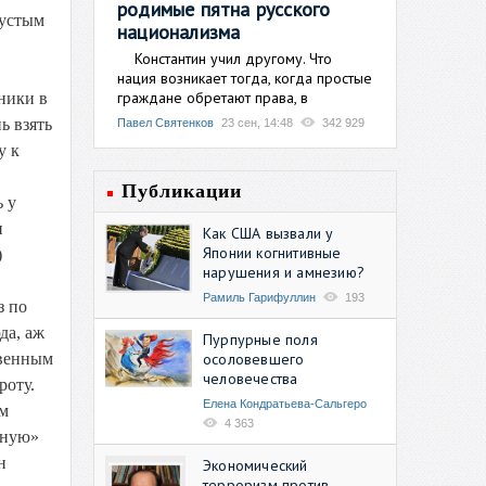
родимые пятна русского
пустым
национализма
Константин учил другому. Что
нация возникает тогда, когда простые
граждане обретают права, в
ники в
ь взять
Павел Святенков
23 сен, 14:48
342 929
у к
Публикации
ь у
и
Как США вызвали у
Японии когнитивные
)
нарушения и амнезию?
Рамиль Гарифуллин
193
з по
да, аж
Пурпурные поля
осоловевшего
твенным
человечества
роту.
Елена Кондратьева-Сальгеро
ом
4 363
вную»
н
Экономический
терроризм против