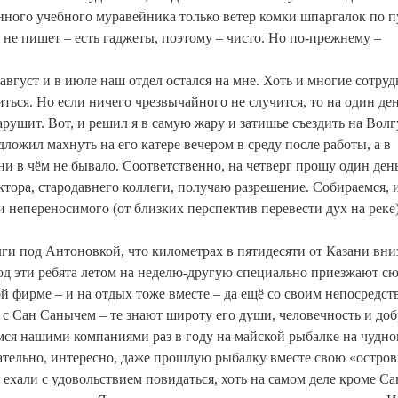
нного учебного муравейника только ветер комки шпаргалок по 
не пишет – есть гаджеты, поэтому – чисто. Но по-прежнему –
вгуст и в июле наш отдел остался на мне. Хоть и многие сотруд
ться. Но если ничего чрезвычайного не случится, то на один ден
рушит. Вот, и решил я в самую жару и затишье съездить на Волг
ожил махнуть на его катере вечером в среду после работы, а в
 ни в чём не бывало. Соответственно, на четверг прошу один ден
тора, стародавнего коллеги, получаю разрешение. Собираемся, 
 непереносимого (от близких перспектив перевести дух на реке
ги под Антоновкой, что километрах в пятидесяти от Казани вни
од эти ребята летом на неделю-другую специально приезжают сю
ой фирме – и на отдых тоже вместе – да ещё со своим непосредс
м с Сан Санычем – те знают широту его души, человечность и доб
емся нашими компаниями раз в году на майской рыбалке на чудн
ательно, интересно, даже прошлую рыбалку вместе свою «остро
 ехали с удовольствием повидаться, хоть на самом деле кроме Са