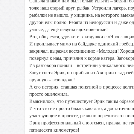
Саныча знаком нам был только Ильгиз – хозяин бо
тоже наш старый друг, рыбак. Устроили лагерь, поу
рыбалки не вышло, у хищника, на которого выехали
другой еды полно. Ребята из Белоруссии и даже о
умные, да ещё певуны вдохновенные!
Вот, общаемся, удочки и закидушки с «Ярославца»
И проплывает мимо на байдарке одинокий гребец. 
закричал, выражая восхищение: «Молодец! Хорошо
повернул к нам, причалил к корме катера. Загово
Из разговора поняли – встретили уникального чел
Зовут гостя Эрик, он прибыл из Австрии с задачей 
вручную – всю вдоль!
А его история, ставшая понятной в процессе долг
просто ошеломила.
Выяснилось, что путешествует Эрик таким образом
И что это не просто блажь какая-то, а достаточно
участвующие в проекте, реально перечисляют по 
Эрик профессиональный спортсмен, правда, не гре
пятидесяти километров!