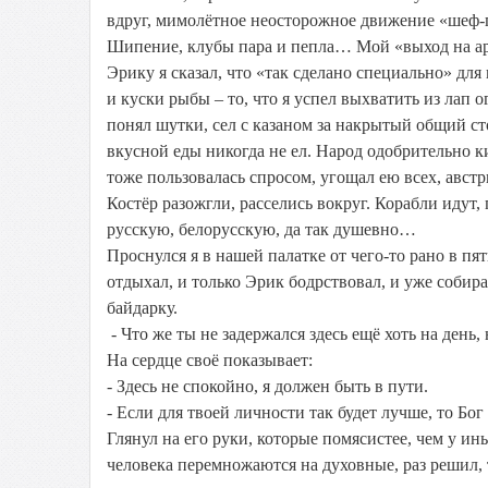
вдруг, мимолётное неосторожное движение «шеф-по
Шипение, клубы пара и пепла… Мой «выход на арен
Эрику я сказал, что «так сделано специально» для
и куски рыбы – то, что я успел выхватить из лап 
понял шутки, сел с казаном за накрытый общий стол
вкусной еды никогда не ел. Народ одобрительно к
тоже пользовалась спросом, угощал ею всех, австр
Костёр разожгли, расселись вокруг. Корабли идут,
русскую, белорусскую, да так душевно…
Проснулся я в нашей палатке от чего-то рано в пя
отдыхал, и только Эрик бодрствовал, и уже собира
байдарку.
- Что же ты не задержался здесь ещё хоть на день,
На сердце своё показывает:
- Здесь не спокойно, я должен быть в пути.
- Если для твоей личности так будет лучше, то Бог
Глянул на его руки, которые помясистее, чем у и
человека перемножаются на духовные, раз решил, 