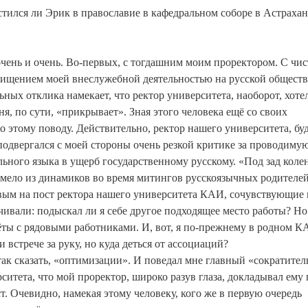
стился ли Эрик в православие в кафедральном соборе в Астрахан
 очень и очень. Во-первых, с тогдашним моим проректором. С чис
осхищением моей внеслужебной деятельностью на русской общест
ных отклика намекает, что ректор университета, наоборот, хоте
ня, по сути, «прикрывает». Зная этого человека ещё со своих
о этому поводу. Действительно, ректор нашего университета, бу
одвергался с моей стороны очень резкой критике за проводиму
ьного языка в ущерб государственному русскому. «Под зад коле
ремело из динамиков во время митингов русскоязычных родителей
ым на пост ректора нашего университета КАИ, сочувствующие
ивали: подыскал ли я себе другое подходящее место работы? Но
ёты с рядовыми работниками. И, вот, я по-прежнему в родном К
и встрече за руку, но куда деться от ассоциаций?
ак сказать, «оптимизации». И поведал мне главный «сократител
итета, что мой проректор, широко разув глаза, докладывал ему 
т. Очевидно, намекая этому человеку, кого же в первую очередь