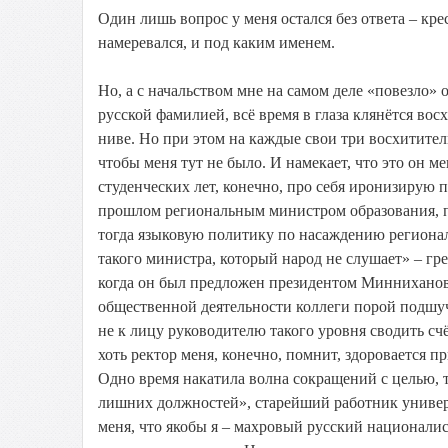
Один лишь вопрос у меня остался без ответа – кре
намеревался, и под каким именем.
Но, а с начальством мне на самом деле «повезло»
русской фамилией, всё время в глаза клянётся в
ниве. Но при этом на каждые свои три восхититель
чтобы меня тут не было. И намекает, что это он ме
студенческих лет, конечно, про себя иронизирую п
прошлом региональным министром образования, п
тогда языковую политику по насаждению регионал
такого министра, который народ не слушает» – г
когда он был предложен президентом Минниханов
общественной деятельности коллеги порой подшуч
не к лицу руководителю такого уровня сводить сч
хоть ректор меня, конечно, помнит, здоровается пр
Одно время накатила волна сокращений с целью, т
лишних должностей», старейший работник универс
меня, что якобы я – махровый русский националис