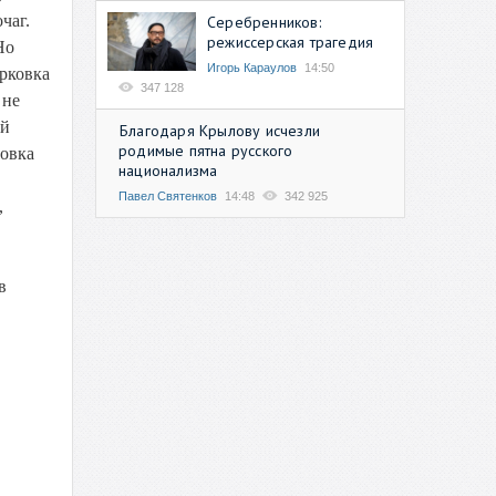
чаг.
Серебренников:
режиссерская трагедия
Но
Игорь Караулов
14:50
орковка
347 128
 не
ой
Благодаря Крылову исчезли
родимые пятна русского
ловка
национализма
Павел Святенков
14:48
342 925
,
в