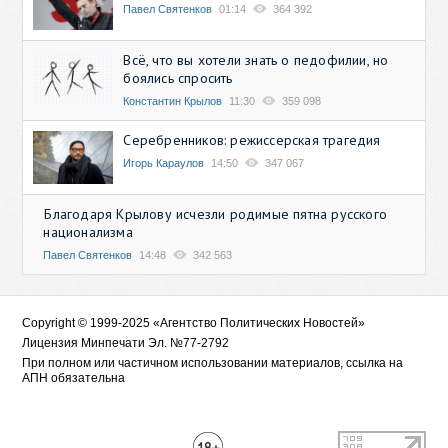
Павел Святенков
01:14
364 392
Всё, что вы хотели знать о педофилии, но
боялись спросить
Константин Крылов
11:30
359 098
Серебренников: режиссерская трагедия
Игорь Караулов
14:50
347 067
Благодаря Крылову исчезли родимые пятна русского
национализма
Павел Святенков
14:48
342 563
Copyright © 1999-2025 «Агентство Политических Новостей»
Лицензия Минпечати Эл. №77-2792
При полном или частичном использовании материалов, ссылка на
АПН обязательна