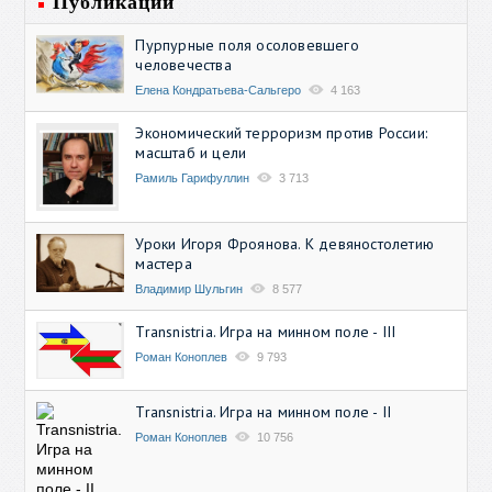
Публикации
Пурпурные поля осоловевшего
человечества
Елена Кондратьева-Сальгеро
4 163
Экономический терроризм против России:
масштаб и цели
Рамиль Гарифуллин
3 713
Уроки Игоря Фроянова. К девяностолетию
мастера
Владимир Шульгин
8 577
Transnistria. Игра на минном поле - III
Роман Коноплев
9 793
Transnistria. Игра на минном поле - II
Роман Коноплев
10 756