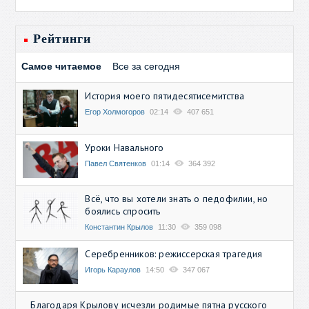
Рейтинги
Самое читаемое
Все за сегодня
История моего пятидесятисемитства
Егор Холмогоров
02:14
407 651
Уроки Навального
Павел Святенков
01:14
364 392
Всё, что вы хотели знать о педофилии, но
боялись спросить
Константин Крылов
11:30
359 098
Серебренников: режиссерская трагедия
Игорь Караулов
14:50
347 067
Благодаря Крылову исчезли родимые пятна русского