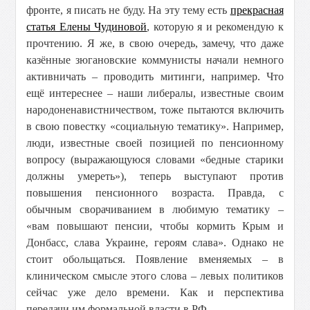
фронте, я писать не буду. На эту тему есть
прекрасная
статья Елены Чудиновой
, которую я и рекомендую к
прочтению. Я же, в свою очередь, замечу, что даже
казённые зюгановские коммунисты начали немного
активничать – проводить митинги, например. Что
ещё интереснее – наши либералы, известные своим
народоненавистничеством, тоже пытаются включить
в свою повестку «социальную тематику». Например,
люди, известные своей позицией по пенсионному
вопросу (выражающуюся словами «бедные старики
должны умереть»), теперь выступают против
повышения пенсионного возраста. Правда, с
обычным сворачиванием в любимую тематику –
«вам повышают пенсии, чтобы кормить Крым и
Донбасс, слава Украине, героям слава». Однако не
стоит обольщаться. Появление вменяемых – в
клиническом смысле этого слова – левых политиков
сейчас уже дело времени. Как и перспектива
передачи им формальной власти в РФ.