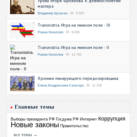
Уроки Игоря Фроянова. К девяностолетию
мастера
Владимир Шульгин
8 583
Transnistria. Игра на минном поле - III
Роман Коноплев
9 800
Transnistria. Игра на минном поле - II
Роман Коноплев
10 762
Хроники пикирующего передозировщика
Елена Кондратьева-Сальгеро
11 330
Главные темы
Коррупция
Выборы президента РФ
Госдума РФ
Интернет
Новые законы
Правительство
все темы →