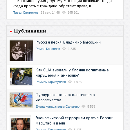
Константин учил другому. Что нация возникает тогда,
когда простые граждане обретают права, в
Павел Святенков
23 сен, 14:48
345 101
Публикации
Русская песня. Владимир Высоцкий
Роман Коноплев
1 835
Как США вызвали у Японии когнитивные
нарушения и амнезию?
Рамиль Гарифуллин
1 973
Пурпурные поля осоловевшего
человечества
Елена Кондратьева-Сальгеро
5 578
Экономический терроризм против России:
масштаб и цели
Рамиль Гарифуллин
5 135