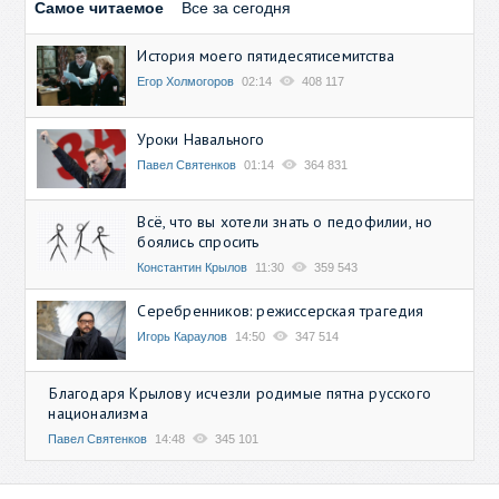
Самое читаемое
Все за сегодня
История моего пятидесятисемитства
Егор Холмогоров
02:14
408 117
Уроки Навального
Павел Святенков
01:14
364 831
Всё, что вы хотели знать о педофилии, но
боялись спросить
Константин Крылов
11:30
359 543
Серебренников: режиссерская трагедия
Игорь Караулов
14:50
347 514
Благодаря Крылову исчезли родимые пятна русского
национализма
Павел Святенков
14:48
345 101