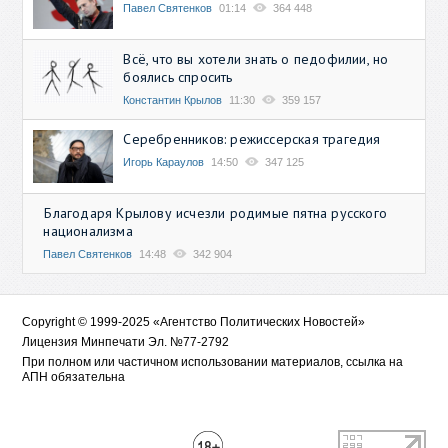
Павел Святенков
01:14
364 448
Всё, что вы хотели знать о педофилии, но
боялись спросить
Константин Крылов
11:30
359 157
Серебренников: режиссерская трагедия
Игорь Караулов
14:50
347 125
Благодаря Крылову исчезли родимые пятна русского
национализма
Павел Святенков
14:48
342 904
Copyright © 1999-2025 «Агентство Политических Новостей»
Лицензия Минпечати Эл. №77-2792
При полном или частичном использовании материалов, ссылка на
АПН обязательна