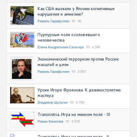
Как США вызвали у Японии когнитивные
нарушения и амнезию?
Рамиль Гарифуллин
90
Пурпурные поля осоловевшего
человечества
Елена Кондратьева-Сальгеро
4 349
Экономический терроризм против России:
масштаб и цели
Рамиль Гарифуллин
3 897
Уроки Игоря Фроянова. К девяностолетию
мастера
Владимир Шульгин
8 759
Transnistria. Игра на минном поле - III
Роман Коноплев
9 978
Transnistria. Игра на минном поле - II