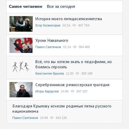
Самое читаемое
Все за сегодня
История моего пятидесятисемитства
Егор Холмогоров
02:14
407 754
Уроки Навального
Павел Святенков
01:14
364 489
Всё, что вы хотели знать о педофилии, но
боялись спросить
Константин Крылов
11:30
359 198
Серебренников: режиссерская трагедия
Игорь Караулов
14:50
347 167
Благодаря Крылову исчезли родимые пятна русского
национализма
Павел Святенков
14:48
343 126