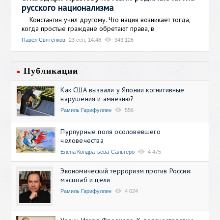
русского национализма
Константин учил другому. Что нация возникает тогда,
когда простые граждане обретают права, в
Павел Святенков
23 сен, 14:48
343 126
Публикации
Как США вызвали у Японии когнитивные
нарушения и амнезию?
Рамиль Гарифуллин
556
Пурпурные поля осоловевшего
человечества
Елена Кондратьева-Сальгеро
4 475
Экономический терроризм против России:
масштаб и цели
Рамиль Гарифуллин
4 024