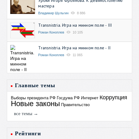
Уроки Игоря Фроянова. К девяностолетию
мастера
Владимир Шульгин
8 886
Transnistria. Игра на минном поле - III
Роман Коноплев
10 105
Transnistria. Игра на минном поле - II
Роман Коноплев
11 065
Главные темы
Коррупция
Выборы президента РФ
Госдума РФ
Интернет
Новые законы
Правительство
все темы →
Рейтинги