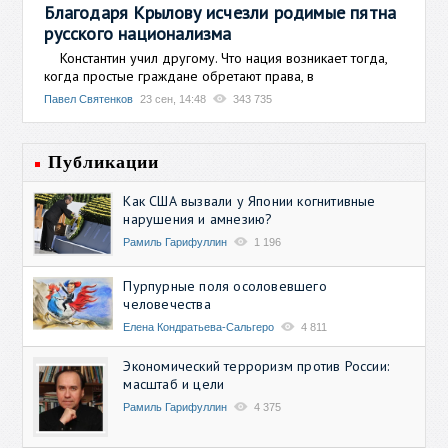
Благодаря Крылову исчезли родимые пятна
русского национализма
Константин учил другому. Что нация возникает тогда,
когда простые граждане обретают права, в
Павел Святенков
23 сен, 14:48
343 735
Публикации
Как США вызвали у Японии когнитивные
нарушения и амнезию?
Рамиль Гарифуллин
1 196
Пурпурные поля осоловевшего
человечества
Елена Кондратьева-Сальгеро
4 811
Экономический терроризм против России:
масштаб и цели
Рамиль Гарифуллин
4 375