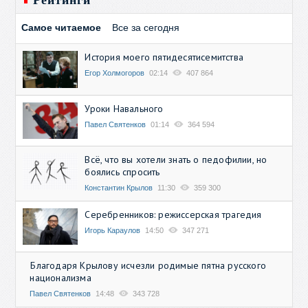
Рейтинги
Самое читаемое
Все за сегодня
История моего пятидесятисемитства
Егор Холмогоров
02:14
407 864
Уроки Навального
Павел Святенков
01:14
364 594
Всё, что вы хотели знать о педофилии, но
боялись спросить
Константин Крылов
11:30
359 300
Серебренников: режиссерская трагедия
Игорь Караулов
14:50
347 271
Благодаря Крылову исчезли родимые пятна русского
национализма
Павел Святенков
14:48
343 728