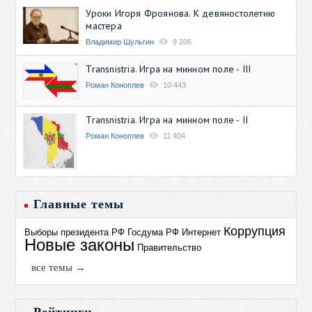
Уроки Игоря Фроянова. К девяностолетию
мастера
Владимир Шульгин
9 206
Transnistria. Игра на минном поле - III
Роман Коноплев
10 443
Transnistria. Игра на минном поле - II
Роман Коноплев
11 404
Главные темы
Коррупция
Выборы президента РФ
Госдума РФ
Интернет
Новые законы
Правительство
все темы →