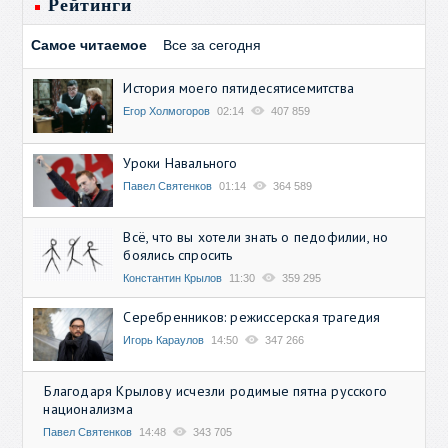
Рейтинги
Самое читаемое
Все за сегодня
История моего пятидесятисемитства
Егор Холмогоров
02:14
407 859
Уроки Навального
Павел Святенков
01:14
364 589
Всё, что вы хотели знать о педофилии, но
боялись спросить
Константин Крылов
11:30
359 295
Серебренников: режиссерская трагедия
Игорь Караулов
14:50
347 266
Благодаря Крылову исчезли родимые пятна русского
национализма
Павел Святенков
14:48
343 705