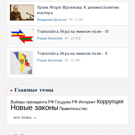
Уроки Игоря Фроянова. К девяностолетию
мастера
Владимир Шульгин
9 193
Transnistria. Игра на минном поле - III
Роман Коноплев
10 432
Transnistria. Игра на минном поле - II
Роман Коноплев
11 390
Главные темы
Коррупция
Выборы президента РФ
Госдума РФ
Интернет
Новые законы
Правительство
все темы →