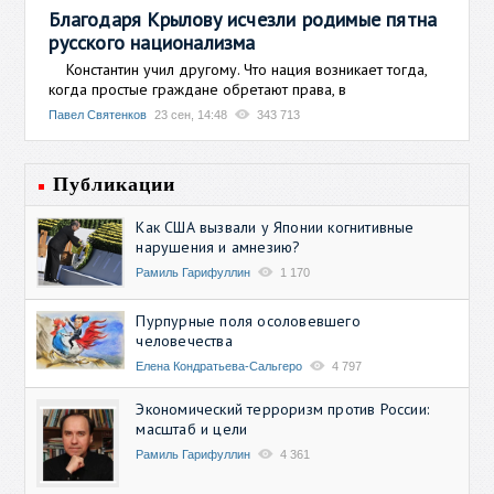
Благодаря Крылову исчезли родимые пятна
русского национализма
Константин учил другому. Что нация возникает тогда,
когда простые граждане обретают права, в
Павел Святенков
23 сен, 14:48
343 713
Публикации
Как США вызвали у Японии когнитивные
нарушения и амнезию?
Рамиль Гарифуллин
1 170
Пурпурные поля осоловевшего
человечества
Елена Кондратьева-Сальгеро
4 797
Экономический терроризм против России:
масштаб и цели
Рамиль Гарифуллин
4 361