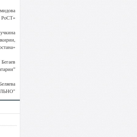
емидова
– РоСТ»
Лучкина
шкирии,
остана»
. Бегаев
атарии”
Беляева
ОЛЬНО"