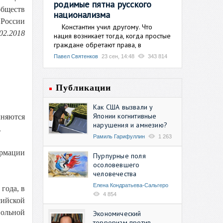
родимые пятна русского
обществ
национализма
 России
Константин учил другому. Что
02.2018
нация возникает тогда, когда простые
граждане обретают права, в
Павел Святенков
23 сен, 14:48
343 814
Публикации
Как США вызвали у
Японии когнитивные
няются
нарушения и амнезию?
.
Рамиль Гарифуллин
1 263
ормации
Пурпурные поля
осоловевшего
человечества
Елена Кондратьева-Сальгеро
года, в
4 854
сийской
вольной
Экономический
терроризм против