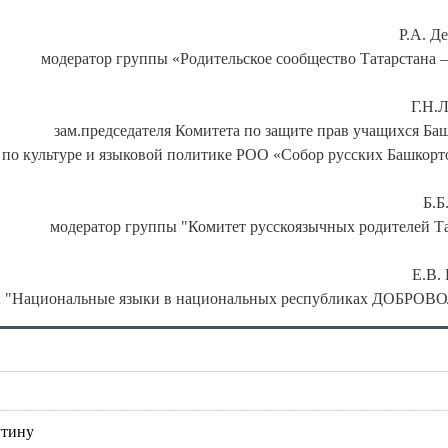
Р.А. Д
модератор группы «Родительское сообщество Татарстана 
Г.Н.
зам.председателя Комитета по защите прав учащихся Ба
 по культуре и языковой политике РОО «Собор русских Башкорт
Б.Б
модератор группы "Комитет русскоязычных родителей Т
Е.В. 
ы "Национальные языки в национальных
республиках ДОБРОВ
утину