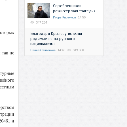
Серебренников:
режиссерская трагедия
Игорь Караулов
14:50
347 284
которых
Благодаря Крылову исчезли
родимые пятна русского
национализма
Павел Святенков
14:48
343 806
 так не
атурные
чебного
вестным
ерством
страции
20461 и