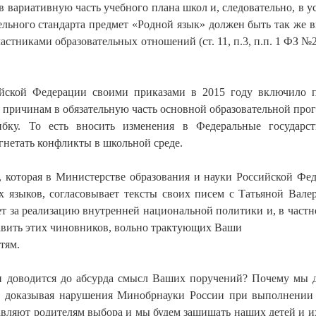
 вариативную часть учебного плана школ и, следовательно, в у
ельного стандарта предмет «Родной язык» должен быть так же 
частниками образовательных отношений (ст. 11, п.3, п.п. 1 ФЗ №
ийской Федерации своими приказами в 2015 году включило 
причинам в обязательную часть основной образовательной про
ибку. То есть вносить изменения в Федеральные государс
агнетать конфликты в школьной среде.
, которая в Министерстве образования и науки Российской Фе
 языков, согласовывает тексты своих писем с Татьяной Вале
т за реализацию внутренней национальной политики и, в частно
авить этих чиновников, вольно трактующих Ваши
тям.
 и доводится до абсурда смысл Ваших поручений? Почему мы
ам, доказывая нарушения Минобрнауки России при выполнени
вляют родителям выбора и мы будем защищать наших детей и и