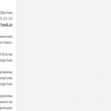
Щеглов
5-31-22
mail.ru
анасьев
остана»
.Носов
тарстан
атвеева
терстве
тарстан
тдинова
льности
граждан