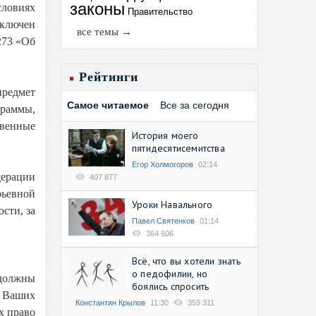
законы
словиях
Правительство
включен
все темы →
273 «Об
Рейтинги
предмет
Самое читаемое
Все за сегодня
граммы,
твенные
История моего
пятидесятисемитства
Егор Холмогоров
02:14
дерации
407 877
рьевной
Уроки Навального
сти, за
Павел Святенков
01:14
364 606
Всё, что вы хотели знать
о педофилии, но
 должны
боялись спросить
и Ваших
Константин Крылов
11:30
359 311
х право