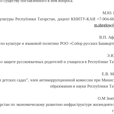
о существу поставленного в нём вопроса.
М.Ю. 
культуры Республики Татарстан, доцент КНИТУ-КАИ +7-904-66
m.sheglow@
В.П. Аф
 по культуре и языковой политике РОО «Собор русских Башкорт
Э.Ю
по защите русскоязычных родителей и учащихся в Республике Та
Е.В. М
и детских садах”, член антикоррупционной комиссии при Минис
образования и науки Республики Та
О.М Зия
рстан по экономическому развитию инфраструктуре жизнедеяте