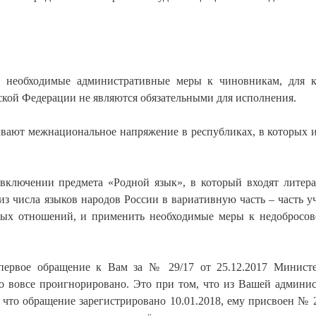
ь необходимые административные меры к чиновникам, для 
кой Федерации не являются обязательными для исполнения.
ывают межнациональное напряжение в республиках, в которых и
включении предмета «Родной язык», в который входят литер
из числа языков народов России в вариативную часть – часть у
ных отношений, и применить необходимые меры к недобросо
ервое обращение к Вам за № 29/17 от 25.12.2017 Минист
о вовсе проигнорировано. Это при том, что из Вашей админи
 что обращение зарегистрировано 10.01.2018, ему присвоен № 