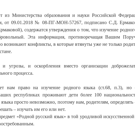
т из Министерства образования и науки Российской Федера
м, от 09.01.2018 № 08-ПГ-МОН-57267, подписано С.Д. Ермако
маковой), содержатся утверждения о том, что изучение родног
обровольный. Эта информация, противоречащая Вашим Пору
о возникают конфликты, в которые втянуты уже не только родит
стане.
и угрозы, и оскорбления вместо организации доброжелат
ьного процесса.
ет нам право на изучение родного языка (ст.68, п.3), но
 наших республиках проживают дети более 100 национальнос
языка просто невозможно, поэтому нам, родителям, определять 
шать – изучать им его или нет.
предмет «Родной русский язык» в той уродливой искусственной
евостребованным.