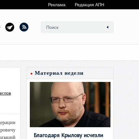
Реклама
Редакция АПН
Материал недели
еглов
дерации
ровичу
Благодаря Крылову исчезли
низаций