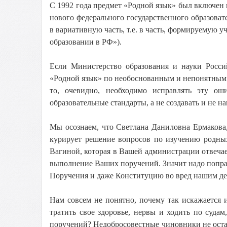
С 1992 года предмет «Родной язык» был включен в
нового федерального государственного образоват
в вариативную часть, т.е. в часть, формируемую у
образовании в РФ»).
Если Министерство образования и науки Росс
«Родной язык» по необоснованным и непонятным 
то, очевидно, необходимо исправлять эту ош
образовательные стандарты, а не создавать и не н
Мы осознаем, что Светлана Даниловна Ермакова
курирует решение вопросов по изучению родных
Вагиной, которая в Вашей администрации отвечае
выполнение Ваших поручений. Значит надо попр
Поручения и даже Конституцию во вред нашим де
Нам совсем не понятно, почему так искажается
тратить свое здоровье, нервы и ходить по суд
поручений? Недобросовестные чиновники не оста