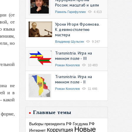
России: масштаб и цели
Рамиль Гарифуллин
4 413
ции (от
вой, от
Уроки Игоря Фроянова.
о языка
К девяностолетию
мастера
чениям,
Владимир Шульгин
9 247
ели, но
Transnistria. Игра на
минном поле - III
ельной
Роман Коноплев
10 483
Transnistria. Игра на
минном поле - II
 она не
Роман Коноплев
11 446
тей и в
– какой
Главные темы
 форме,
Выборы президента РФ
Госдума РФ
Новые
Коррупция
Интернет