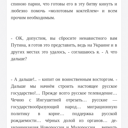
спиною парни, что готовы его в эту битву кинуть и
любезно помочь «молотовым коктейлем» и всем
прочим необходимым.
- ОК, допустим, вы сбросите ненавистного вам
Путина, я готов это представить, ведь на Украине и в
других местах это удалось, - соглашаюсь я. - А что
дальше?
- А дальше!.. – кипит он воинственным восторгом. -
Дальше мы начнём строить настоящее русское
государство!… Прежде всего русское телевидение…
Чечню с Ингушетией отрезать… русские —
государствообразующий народ… миграционную
политику в корне… поддержка русской
рождаемости… чёрных долой из органов… де-
украинизация Новороссии и Малороссии… вернуть