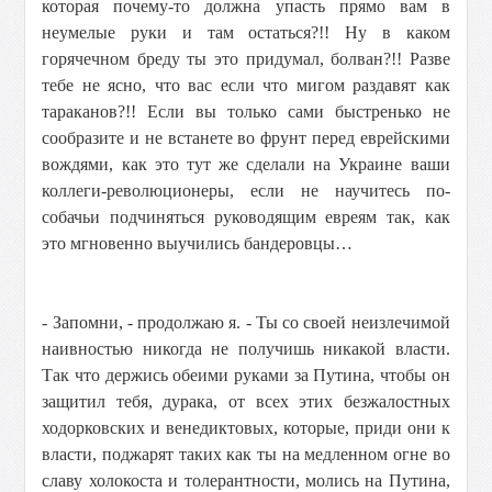
которая почему-то должна упасть прямо вам в
неумелые руки и там остаться?!! Ну в каком
горячечном бреду ты это придумал, болван?!! Разве
тебе не ясно, что вас если что мигом раздавят как
тараканов?!! Если вы только сами быстренько не
сообразите и не встанете во фрунт перед еврейскими
вождями, как это тут же сделали на Украине ваши
коллеги-революционеры, если не научитесь по-
собачьи подчиняться руководящим евреям так, как
это мгновенно выучились бандеровцы…
- Запомни, - продолжаю я. - Ты со своей неизлечимой
наивностью никогда не получишь никакой власти.
Так что держись обеими руками за Путина, чтобы он
защитил тебя, дурака, от всех этих безжалостных
ходорковских и венедиктовых, которые, приди они к
власти, поджарят таких как ты на медленном огне во
славу холокоста и толерантности, молись на Путина,