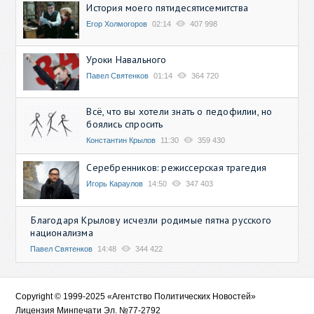
История моего пятидесятисемитства
Егор Холмогоров
02:14
407 998
Уроки Навального
Павел Святенков
01:14
364 720
Всё, что вы хотели знать о педофилии, но
боялись спросить
Константин Крылов
11:30
359 430
Серебренников: режиссерская трагедия
Игорь Караулов
14:50
347 403
Благодаря Крылову исчезли родимые пятна русского
национализма
Павел Святенков
14:48
344 422
Copyright © 1999-2025 «Агентство Политических Новостей»
Лицензия Минпечати Эл. №77-2792