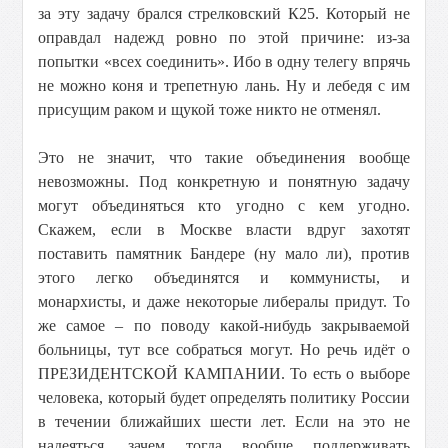
за эту задачу брался стрелковский К25. Который не
оправдал надежд ровно по этой причине: из-за
попытки «всех соединить». Ибо в одну телегу впрячь
не можно коня и трепетную лань. Ну и лебедя с им
присущим раком и щукой тоже никто не отменял.
Это не значит, что такие объединения вообще
невозможны. Под конкретную и понятную задачу
могут объединяться кто угодно с кем угодно.
Скажем, если в Москве власти вдруг захотят
поставить памятник Бандере (ну мало ли), против
этого легко объединятся и коммунисты, и
монархисты, и даже некоторые либералы придут. То
же самое – по поводу какой-нибудь закрываемой
больницы, тут все собраться могут. Но речь идёт о
ПРЕЗИДЕНТСКОЙ КАМПАНИИ. То есть о выборе
человека, который будет определять политику России
в течении ближайших шести лет. Если на это не
надеяться, зачем тогда вообще поддерживать