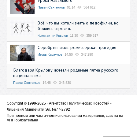
Уроки Навального
Павел Святенков
01:14
364 612
Всё, что вы хотели знать о педофилии, но
боялись спросить
Константин Крылов
11:30
359 317
Серебренников: режиссерская трагедия
Игорь Караулов
14:50
347 290
Благодаря Крылову исчезли родимые пятна русского
национализма
Павел Святенков
14:48
343 830
Copyright © 1999-2025 «Агентство Политических Новостей»
Лицензия Минпечати Эл. №77-2792
При полном или частичном использовании материалов, ссылка на
АПН обязательна