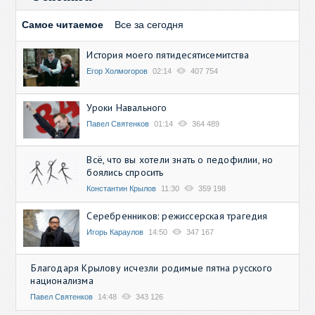
Самое читаемое
Все за сегодня
История моего пятидесятисемитства
Егор Холмогоров
02:14
407 754
Уроки Навального
Павел Святенков
01:14
364 489
Всё, что вы хотели знать о педофилии, но
боялись спросить
Константин Крылов
11:30
359 198
Серебренников: режиссерская трагедия
Игорь Караулов
14:50
347 167
Благодаря Крылову исчезли родимые пятна русского
национализма
Павел Святенков
14:48
343 126