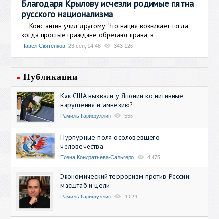
Благодаря Крылову исчезли родимые пятна
русского национализма
Константин учил другому. Что нация возникает тогда,
когда простые граждане обретают права, в
Павел Святенков
23 сен, 14:48
343 126
Публикации
Как США вызвали у Японии когнитивные
нарушения и амнезию?
Рамиль Гарифуллин
556
Пурпурные поля осоловевшего
человечества
Елена Кондратьева-Сальгеро
4 475
Экономический терроризм против России:
масштаб и цели
Рамиль Гарифуллин
4 024