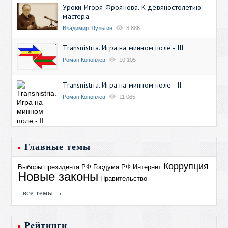
Уроки Игоря Фроянова. К девяностолетию
мастера
Владимир Шульгин
8 886
Transnistria. Игра на минном поле - III
Роман Коноплев
10 105
Transnistria. Игра на минном поле - II
Роман Коноплев
11 065
Главные темы
Коррупция
Выборы президента РФ
Госдума РФ
Интернет
Новые законы
Правительство
все темы →
Рейтинги