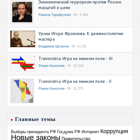
Экономический терроризм против России:
масштаб и цели
Рамиль Гарифуллин
4 344
Уроки Игоря Фроянова. К девяностолетию
мастера
Владимир Шульгин
9 176
Transnistria. Игра на минном поле - III
Роман Коноплев
10 413
Transnistria. Игра на минном поле - II
Роман Коноплев
11 373
Главные темы
Коррупция
Выборы президента РФ
Госдума РФ
Интернет
Новые законы
Правительство