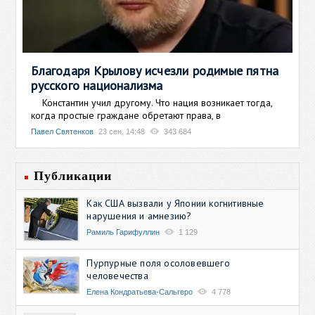
Благодаря Крылову исчезли родимые пятна
русского национализма
Константин учил другому. Что нация возникает тогда,
когда простые граждане обретают права, в
Павел Святенков
23 сен, 14:48
343 684
Публикации
Как США вызвали у Японии когнитивные
нарушения и амнезию?
Рамиль Гарифуллин
1 129
Пурпурные поля осоловевшего
человечества
Елена Кондратьева-Сальгеро
4 778