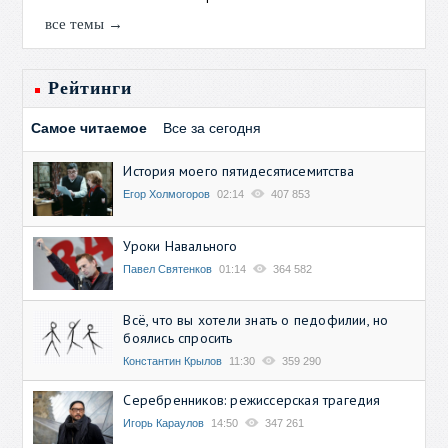
все темы →
Рейтинги
Самое читаемое
Все за сегодня
История моего пятидесятисемитства
Егор Холмогоров
02:14
407 853
Уроки Навального
Павел Святенков
01:14
364 582
Всё, что вы хотели знать о педофилии, но
боялись спросить
Константин Крылов
11:30
359 290
Серебренников: режиссерская трагедия
Игорь Караулов
14:50
347 261