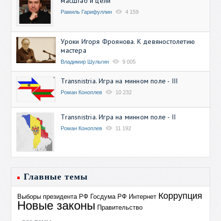
масштаб и цели
Рамиль Гарифуллин
4 159
Уроки Игоря Фроянова. К девяностолетию
мастера
Владимир Шульгин
9 005
Transnistria. Игра на минном поле - III
Роман Коноплев
10 232
Transnistria. Игра на минном поле - II
Роман Коноплев
11 192
Главные темы
Коррупция
Выборы президента РФ
Госдума РФ
Интернет
Новые законы
Правительство