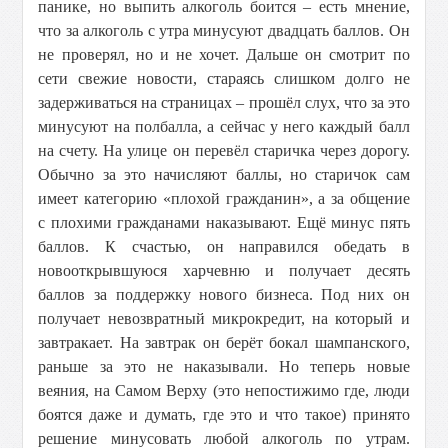
панике, но выпить алкоголь боится – есть мнение,
что за алкоголь с утра минусуют двадцать баллов. Он
не проверял, но и не хочет. Дальше он смотрит по
сети свежие новости, стараясь слишком долго не
задерживаться на страницах – прошёл слух, что за это
минусуют на полбалла, а сейчас у него каждый балл
на счету. На улице он перевёл старичка через дорогу.
Обычно за это начисляют баллы, но старичок сам
имеет категорию «плохой гражданин», а за общение
с плохими гражданами наказывают. Ещё минус пять
баллов. К счастью, он направился обедать в
новооткрывшуюся харчевню и получает десять
баллов за поддержку нового бизнеса. Под них он
получает невозвратный микрокредит, на который и
завтракает. На завтрак он берёт бокал шампанского,
раньше за это не наказывали. Но теперь новые
веяния, на Самом Верху (это непостижимо где, люди
боятся даже и думать, где это и что такое) принято
решение минусовать любой алкоголь по утрам.