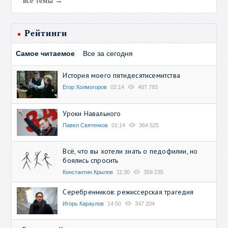
все темы →
Рейтинги
Самое читаемое
Все за сегодня
История моего пятидесятисемитства
Егор Холмогоров
02:14
407 793
Уроки Навального
Павел Святенков
01:14
364 525
Всё, что вы хотели знать о педофилии, но
боялись спросить
Константин Крылов
11:30
359 235
Серебренников: режиссерская трагедия
Игорь Караулов
14:50
347 204