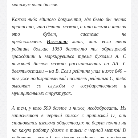
минимум пять баллов.
Какого-либо единого документа, где было бы четко
прописано, что делать можно, а что нельзя и что за
это будет, система не
предполагает.
Известно
лишь, что если твой
рейтинг больше 1050 баллов,то ты образцовый
гражданин и маркируешься тремя буквами А. С
тысячей баллов можно рассчитывать на АА. С
девятьюстами – на B. Если рейтинг упал ниже 849 –
ты уже подозрительный носитель рейтинга C, тебя
выгонят со службы в государственных и
муниципальных структурах.
А тем, у кого 599 баллов и ниже, несдобровать. Их
записывают в черный список с припиской D, они
становятся изгоями общества,их не берут почти ни
на какую работу (даже в такси с черной меткой D
работать нельзя), не дают кредиты, не продают