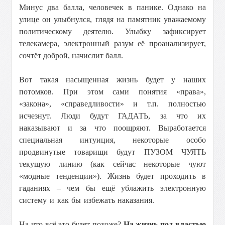
Минус два балла, человечек в панике. Однако на
улице он улыбнулся, глядя на памятник уважаемому
политическому деятелю. Улыбку зафиксирует
телекамера, электронный разум её проанализирует,
сочтёт доброй, начислит балл.
Вот такая насыщенная жизнь будет у наших
потомков. При этом сами понятия «права»,
«закона», «справедливости» и т.п. полностью
исчезнут. Люди будут ГАДАТЬ, за что их
наказывают и за что поощряют. Выработается
специальная интуиция, некоторые особо
продвинутые товарищи будут ПУЗОМ ЧУЯТЬ
текущую линию (как сейчас некоторые чуют
«модные тенденции»). Жизнь будет проходить в
гаданиях – чем бы ещё ублажить электронную
систему и как бы избежать наказания.
На что всё это будет похоже?
На жизнь под властью