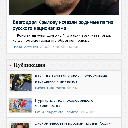
Благодаря Крылову исчезли родимые пятна
русского национализма
Константин учил другому. Что нация возникает тогда,
когда простые граждане обретают права, в
Павел Святенков
23 сен, 14:48
343 360
Публикации
Как США вызвали у Японии когнитивные
нарушения и амнезию?
Рамиль Гарифуллин
842
Пурпурные поля осоловевшего
человечества
Елена Кондратьева-Сальгеро
4 602
Экономический терроризм против России: