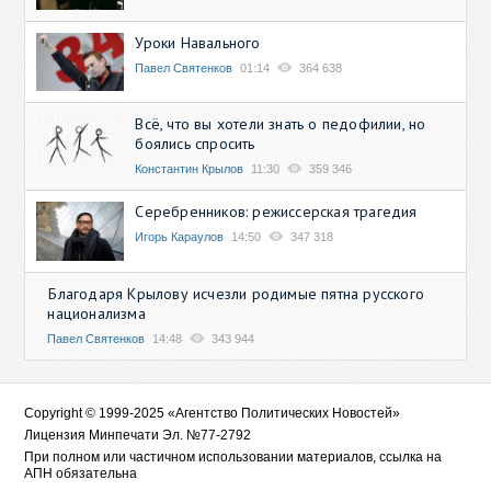
Уроки Навального
Павел Святенков
01:14
364 638
Всё, что вы хотели знать о педофилии, но
боялись спросить
Константин Крылов
11:30
359 346
Серебренников: режиссерская трагедия
Игорь Караулов
14:50
347 318
Благодаря Крылову исчезли родимые пятна русского
национализма
Павел Святенков
14:48
343 944
Copyright © 1999-2025 «Агентство Политических Новостей»
Лицензия Минпечати Эл. №77-2792
При полном или частичном использовании материалов, ссылка на
АПН обязательна