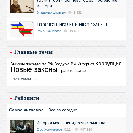
Уроки Игоря Фроянова. К девяностолетию
мастера
Владимир Шульгин
9 331
Transnistria. Игра на минном поле - III
Роман Коноплев
10 564
Главные темы
Коррупция
Выборы президента РФ
Госдума РФ
Интернет
Новые законы
Правительство
все темы →
Рейтинги
Самое читаемое
Все за сегодня
История моего пятидесятисемитства
Егор Холмогоров
02:14
407 910