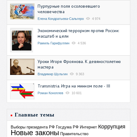
Пурпурные поля осоловевшего
человечества
Елена Кондратьева-Сальгеро
4 974
Экономический терроризм против России:
масштаб и цели
Рамиль Гарифуллин
4 536
Уроки Игоря Фроянова. К девяностолетию
мастера
Владимир Шульгин
9 363
Transnistria. Игра на минном поле - III
Роман Коноплев
10 601
Главные темы
Коррупция
Выборы президента РФ
Госдума РФ
Интернет
Новые законы
Правительство