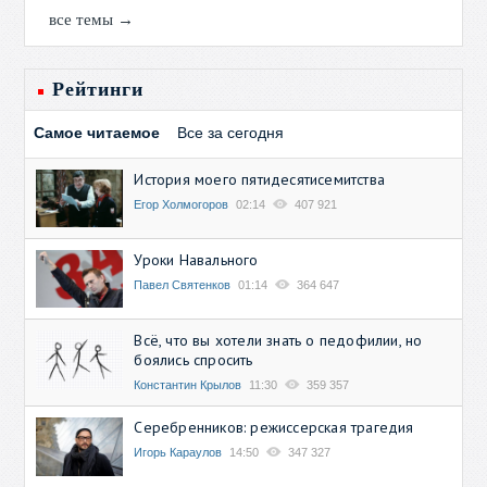
все темы →
Рейтинги
Самое читаемое
Все за сегодня
История моего пятидесятисемитства
Егор Холмогоров
02:14
407 921
Уроки Навального
Павел Святенков
01:14
364 647
Всё, что вы хотели знать о педофилии, но
боялись спросить
Константин Крылов
11:30
359 357
Серебренников: режиссерская трагедия
Игорь Караулов
14:50
347 327