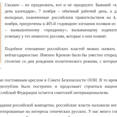
Сказано – не праздновать, вот и не празднуют. Бывший «
день календаря», 7 ноября – обычный рабочий день, а 
выходные, назначенные российским правительством на 4
ноября, приурочены к 405-й годовщине изгнания поляков из
– вымышленному «празднику», вызывающему издевате
усмешку у тех немногих россиян, которые о нем помнят.
Подобное отношение российских властей можно назвать
неблагодарностью. Именно Кремлю было бы уместно отпраз
столетие со дня рождения политического режима, с которы
.
ько постоянным креслом в Совете Безопасности ООН. В то врем
еспублик было построено и продолжает строиться национ
оссийской Федерации остается советский интернационализм.
здания российской компартии, российские власти наложили не
ентированные на интересы этнических русских. У нас много го