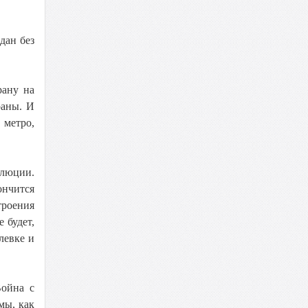
дан без
рану на
раны. И
 метро,
олюции.
ончится
троения
 будет,
левке и
Война с
мы, как