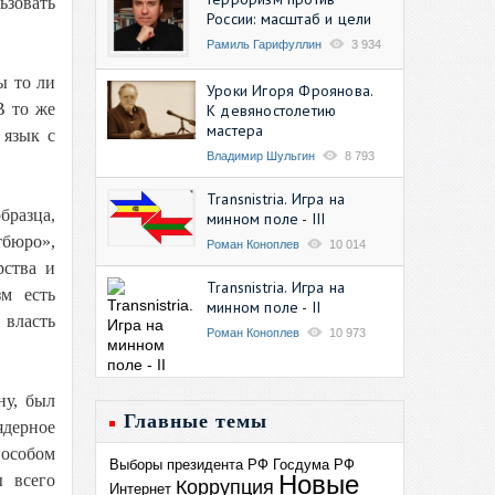
ьзовать
России: масштаб и цели
Рамиль Гарифуллин
3 934
ы то ли
Уроки Игоря Фроянова.
В то же
К девяностолетию
мастера
 язык с
Владимир Шульгин
8 793
Transnistria. Игра на
бразца,
минном поле - III
тбюро»,
Роман Коноплев
10 014
рства и
Transnistria. Игра на
зм есть
минном поле - II
 власть
Роман Коноплев
10 973
ну, был
Главные темы
ядерное
пособом
Выборы президента РФ
Госдума РФ
Новые
ы всего
Коррупция
Интернет