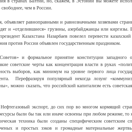
ия в странах Балтии, но, скажем, в Эстонии вы можете испол
 свободнее, чем в России.
мя, объявляет равноправными и равнозначными хозяевами стран
ходят и «отделившиеся» грузины, азербайджанцы или киргизы. 
резидент Казахстана Назарбаев повелел перевести казахский
ания против России объявлен государственным праздником.
Советов» и формальное принятие конституции западного о
акие советские черты как концентрация власти в руках «поли
ность выборов, как минимум на уровне первого лица госуда
амента. Перефразируя популярный некогда лозунг «коммуни
ны», можно сказать, что российский капитализм есть советская
 Нефтегазовый экспорт, до сих пор во многом кормящий стра
есурсы были бы так или иначе освоены при любом режиме, то 
мическая техника были созданы специфическим советским с
ученых и простых зэков и громадные материальные жертв