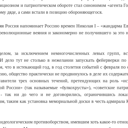
циозном и патриотическом обороте стал синонимом «агента Го
у дяде, а сами встали в позицию обороняющегося.
няя Россия напоминает Россию времен Николая I – «жандарма Е
революционные веяния и закономерно не получившего за это 
елом, за исключением немногочисленных левых групп, вс
 дело тут не столько в нежелании запускать фейерверки по
, что в истекающий год, в год столетия событий с февраля по 
ию, общество практически не продвинулось в деле их содержат
тавители трех основных течений, претендующих на роль «и
ой России» (так называемые «булкохрусты»), «советские патр
 - так ни до чего и не договорились, ограничившись лок
м, таким как установка мемориальной доски в честь адмирала 
м идеологическим противоборством, имевшим хоть какое-то отно