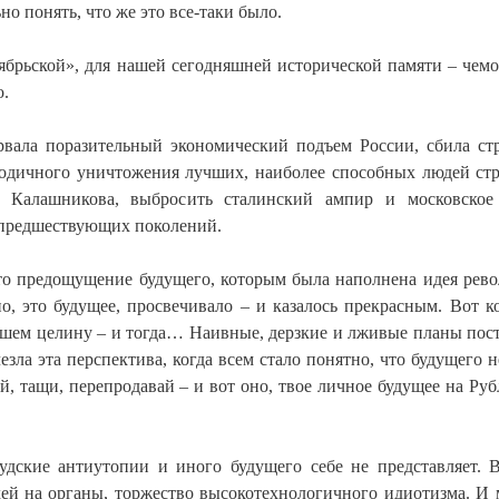
о понять, что же это все-таки было.
ябрьской», для нашей сегодняшней исторической памяти – чемо
о.
рвала поразительный экономический подъем России, сбила ст
етодичного уничтожения лучших, наиболее способных людей ст
, Калашникова, выбросить сталинский ампир и московское
 предшествующих поколений.
Это предощущение будущего, которым была наполнена идея рев
о, это будущее, просвечивало – и казалось прекрасным. Вот к
пашем целину – и тогда… Наивные, дерзкие и лживые планы пос
езла эта перспектива, когда всем стало понятно, что будущего не
й, тащи, перепродавай – и вот оно, твое личное будущее на Руб
удские антиутопии и иного будущего себе не представляет. 
ей на органы, торжество высокотехнологичного идиотизма. И 