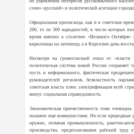
об ущемлении интересов русскоязычного населен
слово «русский» в политической агитации гораздо
Официальная пропаганда, как и в советское вре
200, то ли 300 народностей, в число которых в
время именно к столетию «Великого Октября» п
кириллицы на латиницу, а в Киргизии день восст
Несмотря на громогласный отказ от «власти 
политическая система новой России сохраняет т
пусть и неформального, фактическая предрешен
руководителей регионов, безвластность парл
советская власть плюс электрификация всей стра
минус социальная справедливость.
Экономическая преемственность тоже очевидна.
налажен еще коммунистами. Но если природные р
оружие, атомная промышленность, ракетно-кос
производства, предполагавшим рабский труд 