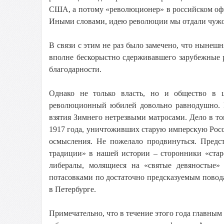
США, а потому «революционер» в российском офи
Иными словами, идею революции мы отдали чужом
В связи с этим не раз было замечено, что нынеш
вполне бескорыстно сдерживавшего зарубежные 
благодарности.
Однако не только власть, но и общество в ц
революционный юбилей довольно равнодушно. И
взятия Зимнего нетрезвыми матросами. Дело в том
1917 года, уничтоживших старую имперскую Росс
осмысления. Не пожелало продвинуться. Предс
традиции» в нашей истории – сторонники «стар
либералы, молящиеся на «святые девяностые»
потасовками по достаточно предсказуемым повода
в Петербурге.
Примечательно, что в течение этого года главны