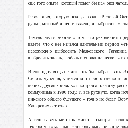
еще того опыта, который помог бы нам окончательн
Революция, которую некогда звали «Великой Окт
ручки, который и нести тяжело, и выбросить жалк
Тяжело нести знание о том, что революция пре
взлете, что с нее начался длительный период м
невозможно выбросить Маяковского, Гагарина
выбросить жизнь, любовь и упование нескольких
И еще одну вещь не хотелось бы выбрасывать. 
Сквозь мучения, унижения и просто глупости он
война, другая война, вот построим плотину, рас
коммунизма к 1980 году. И все рухнуло, когда исч
никакого общего будущего – точно не будет. Вору
Канарских островах.
А теперь весь мир так живет – смотрит голлив
террором, тотальный контроль, выращивание люд