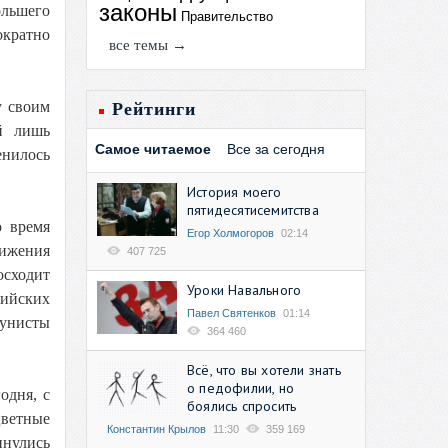
законы
ольшего
Правительство
ократно
все темы →
у своим
Рейтинги
й лишь
Самое читаемое
Все за сегодня
енилось
История моего
пятидесятисемитства
о время
Егор Холмогоров
02:14
вижения
407 725
осходит
Уроки Навального
сийских
Павел Святенков
01:14
мунисты
364 460
Всё, что вы хотели знать
о педофилии, но
одня, с
боялись спросить
цветные
Константин Крылов
11:30
359 169
инулись