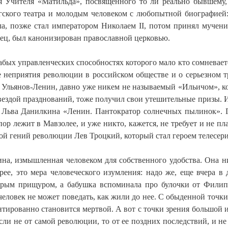
я Учителя «Матильда», посвященного то ли реально бывшему
ского театра и молодым человеком с любопытной биографией:
ла, позже стал императором Николаем II, потом принял мучен
ец, был канонизирован православной церковью.
лабых управленческих способностях которого мало кто сомневаетс
е неприятия революции в российском обществе и о серьезном 
р Ульянов-Ленин, давно уже никем не называемый «Ильичом», к
звездой празднований, тоже получил свои утешительные призы. И
 Льва Данилкина «Ленин. Пантократор солнечных пылинок». 
пор лежит в Мавзолее, и уже никто, кажется, не требует и не пл
ой гений революции Лев Троцкий, который стал героем телесери
чина, измышленная человеком для собственного удобства. Она н
ее, это мера человеческого изумления: надо же, еще вчера в 
трым прищуром, а бабушка вспоминала про булочки от Филип
еловек не может поведать, как жили до нее. С обыденной точки
рантированно становится мертвой. А вот с точки зрения большой 
ли не от самой революции, то от ее поздних последствий, и не