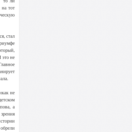
, то ли
 на тот
ическую
я, стал
триумфе
оторый,
 это не
Главное
анирует
ала.
икак не
детском
пова, а
 зрения
истории
 обрели