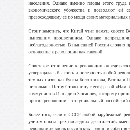
населения. Однако именно плоды этого труда 
экономического убожества и позволяют ей се
превосходящему ее по мощи своих материальных 
Стоит заметить, что Китай чтит память своего В
нынешним процветанием. Однако непраздничн
неблагодарностью. В нынешней России сложно пр
отношение к революции как таковой.
Советское отношение к революции определялос
утверждалась благость и полезность любой рево
темных низов как бунты Болотникова, Разина и 
не только к Петру Столыпину с его фразой «Нам н
коммунистов Геннадию Зюганову, которому прип
против революции – это уникальный российский 
Более того, если в СССР любой зарубежный рев
учетом опыта трех последних десятилетий, вме
революции» вдоль российских границ и события «