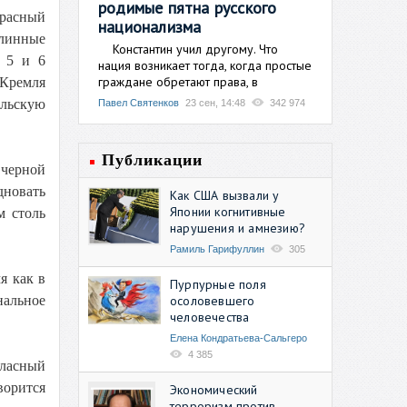
родимые пятна русского
красный
национализма
длинные
Константин учил другому. Что
, 5 и 6
нация возникает тогда, когда простые
граждане обретают права, в
 Кремля
льскую
Павел Святенков
23 сен, 14:48
342 974
Публикации
 черной
дновать
Как США вызвали у
Японии когнитивные
м столь
нарушения и амнезию?
Рамиль Гарифуллин
305
я как в
Пурпурные поля
осоловевшего
альное
человечества
Елена Кондратьева-Сальгеро
4 385
гласный
ворится
Экономический
терроризм против