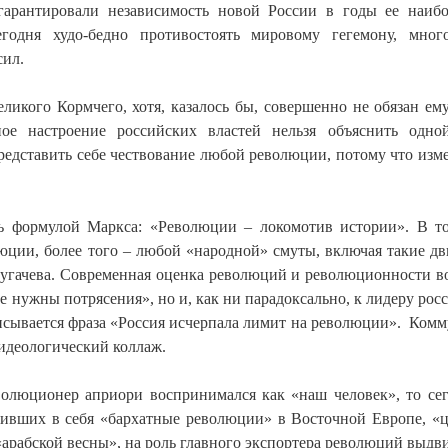
гарантировали независимость новой России в годы ее наиб
годня худо-бедно противостоять мировому гегемону, мног
сил.
еликого Кормчего, хотя, казалось бы, совершенно не обязан ем
ое настроение российских властей нельзя объяснить одно
едставить себе чествование любой революции, потому что изм
ь формулой Маркса: «Революции – локомотив истории». В т
люции, более того – любой «народной» смуты, включая такие д
Пугачева. Современная оценка революций и революционности в
е нужны потрясения», но и, как ни парадоксально, к лидеру рос
исывается фраза «Россия исчерпала лимит на революции». Ком
идеологический коллаж.
олюционер априори воспринимался как «наш человек», то сег
стивших в себя «бархатные революции» в Восточной Европе, «
арабской весны», на роль главного экспортера революций выдв