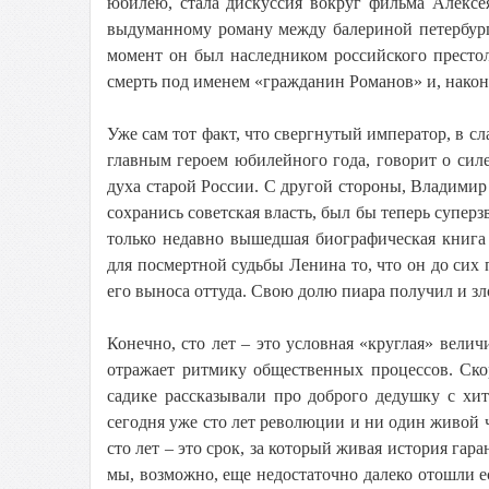
юбилею, стала дискуссия вокруг фильма Алексе
выдуманному роману между балериной петербург
момент он был наследником российского престо
смерть под именем «гражданин Романов» и, након
Уже сам тот факт, что свергнутый император, в с
главным героем юбилейного года, говорит о сил
духа старой России. С другой стороны, Владими
сохранись советская власть, был бы теперь супер
только недавно вышедшая биографическая книга
для посмертной судьбы Ленина то, что он до сих 
его выноса оттуда. Свою долю пиара получил и зл
Конечно, сто лет – это условная «круглая» вели
отражает ритмику общественных процессов. Скор
садике рассказывали про доброго дедушку с хи
сегодня уже сто лет революции и ни один живой ч
сто лет – это срок, за который живая история га
мы, возможно, еще недостаточно далеко отошли ес