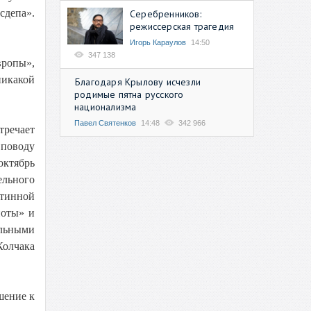
сдепа».
Серебренников:
режиссерская трагедия
Игорь Караулов
14:50
347 138
вропы»,
никакой
Благодаря Крылову исчезли
родимые пятна русского
национализма
Павел Святенков
14:48
342 966
тречает
 поводу
октябрь
ельного
стинной
иоты» и
альными
Колчака
шение к