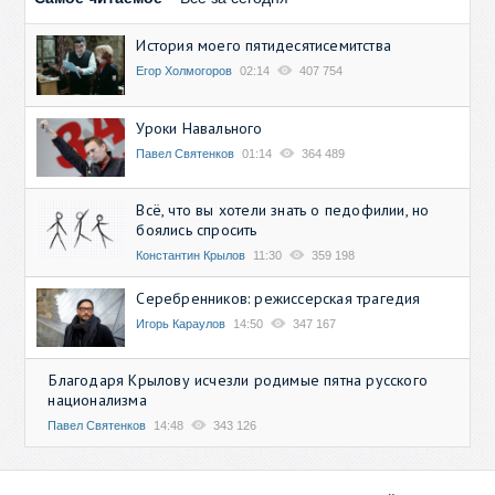
История моего пятидесятисемитства
Егор Холмогоров
02:14
407 754
Уроки Навального
Павел Святенков
01:14
364 489
Всё, что вы хотели знать о педофилии, но
боялись спросить
Константин Крылов
11:30
359 198
Серебренников: режиссерская трагедия
Игорь Караулов
14:50
347 167
Благодаря Крылову исчезли родимые пятна русского
национализма
Павел Святенков
14:48
343 126