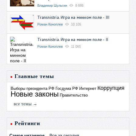
Владимир Шульгин
8 886
Transnistria. Игра на минном поле - III
Роман Коноплев
10 105
Transnistria. Игра на минном поле - II
Роман Коноплев
11 065
Главные темы
Коррупция
Выборы президента РФ
Госдума РФ
Интернет
Новые законы
Правительство
все темы →
Рейтинги
Самое читаемое
Все за сегодня