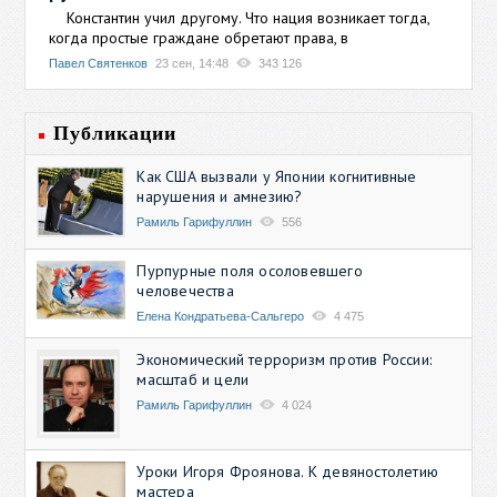
Константин учил другому. Что нация возникает тогда,
когда простые граждане обретают права, в
Павел Святенков
23 сен, 14:48
343 126
Публикации
Как США вызвали у Японии когнитивные
нарушения и амнезию?
Рамиль Гарифуллин
556
Пурпурные поля осоловевшего
человечества
Елена Кондратьева-Сальгеро
4 475
Экономический терроризм против России:
масштаб и цели
Рамиль Гарифуллин
4 024
Уроки Игоря Фроянова. К девяностолетию
мастера