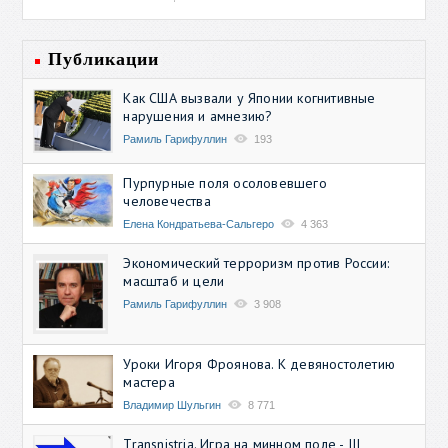
Публикации
Как США вызвали у Японии когнитивные
нарушения и амнезию?
Рамиль Гарифуллин
193
Пурпурные поля осоловевшего
человечества
Елена Кондратьева-Сальгеро
4 363
Экономический терроризм против России:
масштаб и цели
Рамиль Гарифуллин
3 908
Уроки Игоря Фроянова. К девяностолетию
мастера
Владимир Шульгин
8 771
Transnistria. Игра на минном поле - III