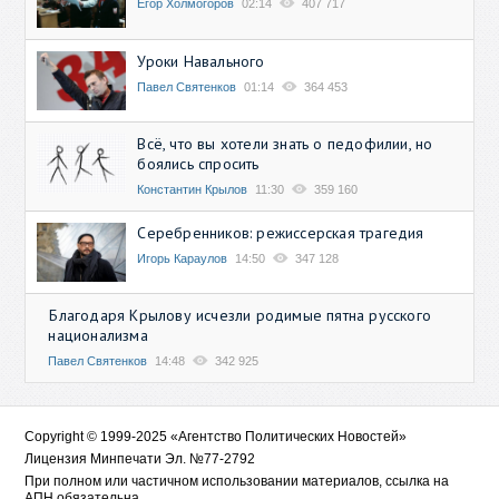
Егор Холмогоров
02:14
407 717
Уроки Навального
Павел Святенков
01:14
364 453
Всё, что вы хотели знать о педофилии, но
боялись спросить
Константин Крылов
11:30
359 160
Серебренников: режиссерская трагедия
Игорь Караулов
14:50
347 128
Благодаря Крылову исчезли родимые пятна русского
национализма
Павел Святенков
14:48
342 925
Copyright © 1999-2025 «Агентство Политических Новостей»
Лицензия Минпечати Эл. №77-2792
При полном или частичном использовании материалов, ссылка на
АПН обязательна