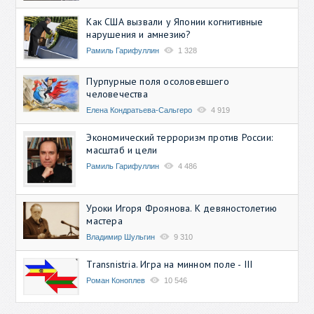
Как США вызвали у Японии когнитивные
нарушения и амнезию?
Рамиль Гарифуллин
1 328
Пурпурные поля осоловевшего
человечества
Елена Кондратьева-Сальгеро
4 919
Экономический терроризм против России:
масштаб и цели
Рамиль Гарифуллин
4 486
Уроки Игоря Фроянова. К девяностолетию
мастера
Владимир Шульгин
9 310
Transnistria. Игра на минном поле - III
Роман Коноплев
10 546