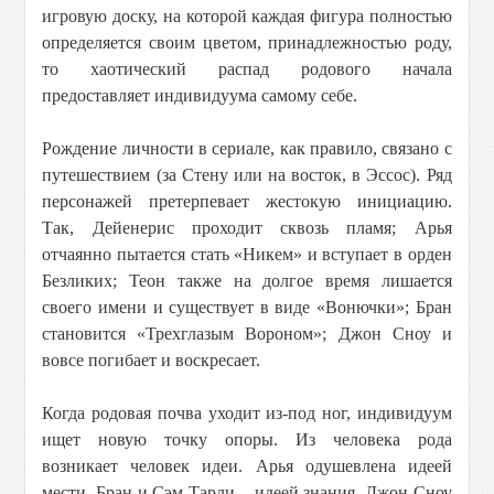
игровую доску, на которой каждая фигура полностью
определяется своим цветом, принадлежностью роду,
то хаотический распад родового начала
предоставляет индивидуума самому себе.
Рождение личности в сериале, как правило, связано с
путешествием (за Стену или на восток, в Эссос). Ряд
персонажей претерпевает жестокую инициацию.
Так, Дейенерис проходит сквозь пламя; Арья
отчаянно пытается стать «Никем» и вступает в орден
Безликих; Теон также на долгое время лишается
своего имени и существует в виде «Вонючки»; Бран
становится «Трехглазым Вороном»; Джон Сноу и
вовсе погибает и воскресает.
Когда родовая почва уходит из-под ног, индивидуум
ищет новую точку опоры. Из человека рода
возникает человек идеи. Арья одушевлена идеей
мести, Бран и Сэм Тарли – идеей знания, Джон Сноу