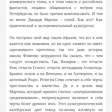
коммерческого чтива, и в этом смысле у российских
фантастов, недавно общавшихся с мэтром под
Петербургом, не было причин комплексовать. И тем
не менее Джордж Мартин – гений. Как кто? Как
практический и экспериментальный культуролог.
Он построил свой мир таким образом, что все в нем
кажется нам знакомым, но ни один элемент не имеет
однозначного прототипа, так что даже историк
школы Фоменко затруднился бы сказать, что с чем
следует отождествить. Так, Валирия – это отчасти
Рим, отчасти Египет, отчасти легендарная Атлантида.
Браавос похож и на Венецию, и на Антверпен, и на
античный Родос. Религия Семи сочетает в себе черты
христианства и язычества. Да и в целом мир
Мартина, который принято считать «альтернативным
средневековьем», непринужденно включает в себя
черты более древних эпох. Этот культурологический
калейдоскоп дает повод по-иному взглянуть на