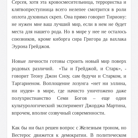
Серсея, хотя эта кровосмесительница, террористка и
клятвопреступница всего нелепее смотрится в роли
оплота духовных скреп. Она прямо говорит Тириону:
не нужен мне ваш лучший мир, если в нем не будет
места для нашего рода. Но в мире у нее не осталось
союзников, кроме киборга сира Григора да вахлака
Эурона Грейджоя.
Новые личности готовы строить новый мир поверх
родовых различий. «Ты и Грейджой, и Старк», -
говорит Теону Джон Сноу, сам будучи и Старком, и
Таргариеном. Воплощение лозунга «нет ни эллина,
ни иудея» в мире, где начисто уничтожено даже
полухристианство Семи Богов – еще один
культурологический эксперимент Джорджа Мартина,
впрочем, вполне созвучный современности.
Как бы ни был решен вопрос с Железным троном, но
Вестерос движется к демократии. В политическом