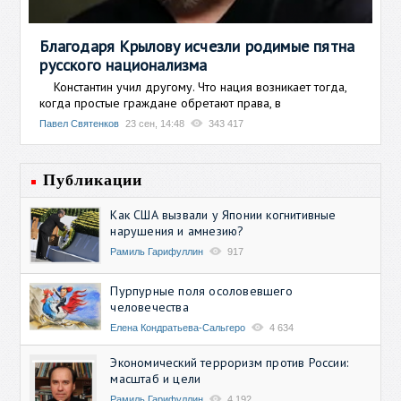
Благодаря Крылову исчезли родимые пятна
русского национализма
Константин учил другому. Что нация возникает тогда,
когда простые граждане обретают права, в
Павел Святенков
23 сен, 14:48
343 417
Публикации
Как США вызвали у Японии когнитивные
нарушения и амнезию?
Рамиль Гарифуллин
917
Пурпурные поля осоловевшего
человечества
Елена Кондратьева-Сальгеро
4 634
Экономический терроризм против России:
масштаб и цели
Рамиль Гарифуллин
4 192