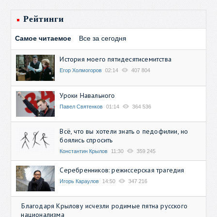
Рейтинги
Самое читаемое
Все за сегодня
История моего пятидесятисемитства
Егор Холмогоров
02:14
407 804
Уроки Навального
Павел Святенков
01:14
364 536
Всё, что вы хотели знать о педофилии, но
боялись спросить
Константин Крылов
11:30
359 245
Серебренников: режиссерская трагедия
Игорь Караулов
14:50
347 216
Благодаря Крылову исчезли родимые пятна русского
национализма