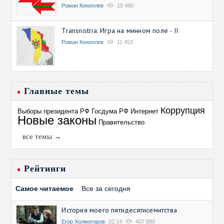
Роман Коноплев
10 490
Transnistria. Игра на минном поле - II
Роман Коноплев
11 453
Главные темы
Коррупция
Выборы президента РФ
Госдума РФ
Интернет
Новые законы
Правительство
все темы →
Рейтинги
Самое читаемое
Все за сегодня
История моего пятидесятисемитства
Егор Холмогоров
02:14
407 880