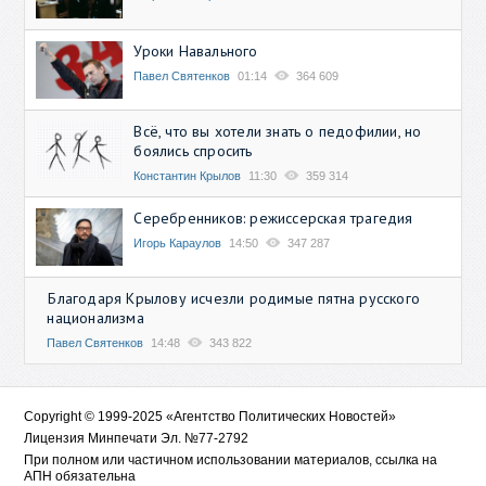
Уроки Навального
Павел Святенков
01:14
364 609
Всё, что вы хотели знать о педофилии, но
боялись спросить
Константин Крылов
11:30
359 314
Серебренников: режиссерская трагедия
Игорь Караулов
14:50
347 287
Благодаря Крылову исчезли родимые пятна русского
национализма
Павел Святенков
14:48
343 822
Copyright © 1999-2025 «Агентство Политических Новостей»
Лицензия Минпечати Эл. №77-2792
При полном или частичном использовании материалов, ссылка на
АПН обязательна