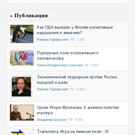
Публикации
Как США вызвали у Японии когнитивные
нарушения и амнезию?
Рамиль Гарифуллин
1 271
Пурпурные поля осоловевшего
человечества
Елена Кондратьева-Сальгеро
4 863
Экономический терроризм против России:
масштаб и цели
Рамиль Гарифуллин
4 424
Уроки Игоря Фроянова. К девяностолетию
мастера
Владимир Шульгин
9 255
Transnistria. Игра на минном поле - III