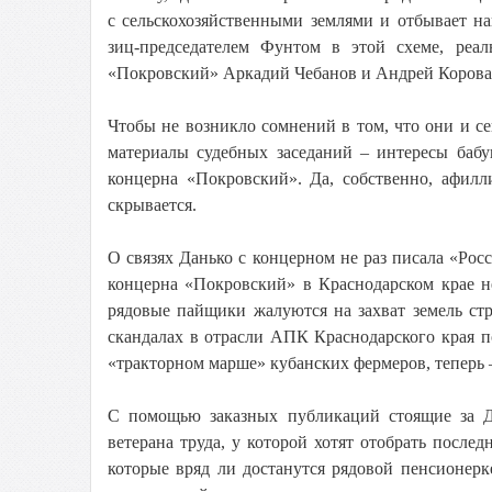
с сельскохозяйственными землями и отбывает на
зиц-председателем Фунтом в этой схеме, реа
«Покровский» Аркадий Чебанов и Андрей Корова
Чтобы не возникло сомнений в том, что они и се
материалы судебных заседаний – интересы бабу
концерна «Покровский». Да, собственно, афилл
скрывается.
О связях Данько с концерном не раз писала «Росс
концерна «Покровский» в Краснодарском крае н
рядовые пайщики жалуются на захват земель ст
скандалах в отрасли АПК Краснодарского края п
«тракторном марше» кубанских фермеров, теперь
С помощью заказных публикаций стоящие за Да
ветерана труда, у которой хотят отобрать после
которые вряд ли достанутся рядовой пенсионер