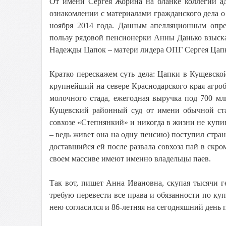
От имени Сергея Жорина на бланке коллегии ад
ознакомлении с материалами гражданского дела о
ноября 2014 года. Данным апелляционным опре
пользу рядовой пенсионерки Анны Данько взыска
Надежды Цапок – матери лидера ОПГ Сергея Цап
Кратко перескажем суть дела: Цапки в Кущевской
крупнейший на севере Краснодарского края агроби
молочного стада, ежегодная выручка под 700 м
Кущевский районный суд от имени обычной ст
совхозе «Степнянкий» и никогда в жизни не купив
– ведь живет она на одну пенсию) поступил стран
доставшийся ей после развала совхоза пай в скро
своем массиве имеют именно владельцы паев.
Так вот, пишет Анна Ивановна, скупая тысячи 
требую перевести все права и обязанности по ку
нею согласился и 86-летняя на сегодняшний день 