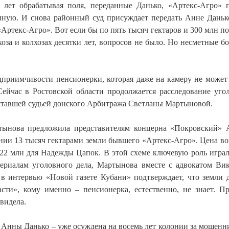
 лет обрабатывая поля, переданные Данько, «Артекс-Агро» 
ную. И снова районный суд присуждает передать Анне Даньк
Артекс-Агро». Вот если бы по пять тысяч гектаров и 300 млн п
за и колхозах десятки лет, вопросов не было. Но несметные бо
едприимчивости пенсионерки, которая даже на камеру не может
Сейчас в Ростовской области продолжается расследование уго
м ставшей судьей донского Арбитража Светланы Мартыновой.
артынова предложила представителям концерна «Покровский»
ии 13 тысяч гектарами земли бывшего «Артекс-Агро». Цена во
 22 млн для Надежды Цапок. В этой схеме ключевую роль игра
териалам уголовного дела, Мартынова вместе с адвокатом Ви
в интервью «Новой газете Кубани» подтверждает, что земли
асти», кому именно – пенсионерка, естественно, не знает. П
 видела.
а Анны Данько – уже осуждена на восемь лет колонии за мошенн