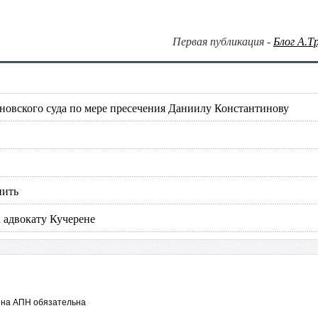
Первая публикация -
Блог А.Т
новского суда по мере пресечения Даниилу Константинову
пить
 адвокату Кучерене
 на АПН обязательна