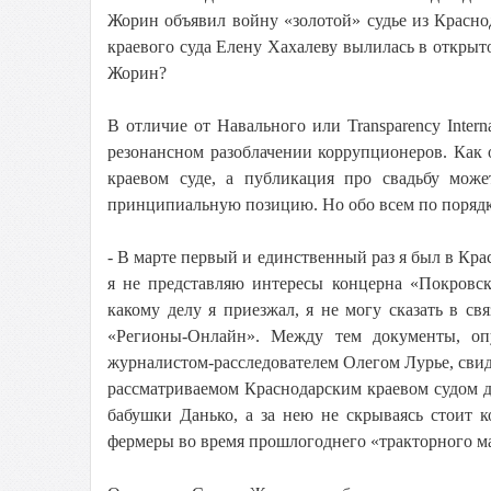
Жорин объявил войну «золотой» судье из Красно
краевого суда Елену Хахалеву вылилась в открыто
Жорин?
В отличие от Навального или Transparency Intern
резонансном разоблачении коррупционеров. Как 
краевом суде, а публикация про свадьбу мож
принципиальную позицию. Но обо всем по порядк
- В марте первый и единственный раз я был в Крас
я не представляю интересы концерна «Покровск
какому делу я приезжал, я не могу сказать в св
«Регионы-Онлайн». Между тем документы, оп
журналистом-расследователем Олегом Лурье, свиде
рассматриваемом Краснодарским краевом судом д
бабушки Данько, а за нею не скрываясь стоит 
фермеры во время прошлогоднего «тракторного м