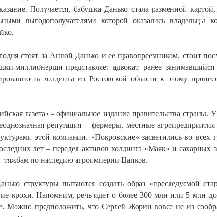
казание. Получается, бабушка Данько стала разменной картой,
льными выгодополучателями которой оказались владельцы к
йко.
годня стоят за Анной Данько и ее правопреемником, стоит пос
шки-миллионерши представляет адвокат, ранее занимавшийся
ированность холдинга из Ростовской области к этому процес
ийская газета» - официальное издание правительства страны. У
еоднозначная репутация – фермеры, местные агропредприятия
руктурами этой компании. «Покровские» засветились во всех 
оследних лет – передел активов холдинга «Маяк» и сахарных з
 – тяжбам по наследию агроимперии Цапков.
нько структуры пытаются создать образ «преследуемой ста
дние крохи. Напомним, речь идет о более 300 млн или 5 млн до
ке. Можно предположить, что Сергей Жорин вовсе не из сооб