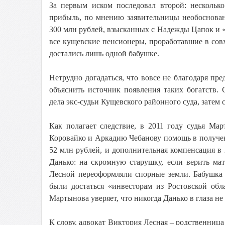
За первым иском последовал второй: несколько
прибыль, по мнению заявительницы необоснован
300 млн рублей, взысканных с Надежды Цапок и «
все кущевские пенсионеры, проработавшие в совхо
достались лишь одной бабушке.
Нетрудно догадаться, что вовсе не благодаря пр
объяснить источник появления таких богатств. 
дела экс-судьи Кущевского районного суда, зате
Как полагает следствие, в 2011 году судья М
Коровайко и Аркадию Чебанову помощь в получен
52 млн рублей, и дополнительная компенсация в
Данько: на скромную старушку, если верить ма
Лесной переоформляли спорные земли. Бабушка 
были достаться «инвесторам из Ростовской обл
Мартынова уверяет, что никогда Данько в глаза не
К слову, адвокат Виктория Лесная – родственниц