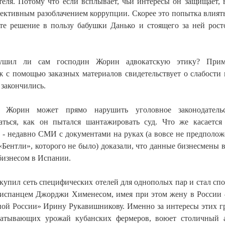
теля. Потому что если всплывает, чьи интересы он защищает, 
ективным разоблачением коррупции. Скорее это попытка влиять
 решение в пользу бабушки Данько и стоящего за ней рост
рушил ли сам господин Жорин адвокатскую этику? Прим
с помощью заказных материалов свидетельствует о слабости
 закончились.
й Жорин может прямо нарушить уголовное законодатель
аться, как он пытался шантажировать суд. Что же касается
 - недавно СМИ с документами на руках (а вовсе не предполо
«Бентли», которого не было) доказали, что данные бизнесмены 
бизнесом в Испании.
купил сеть специфических отелей для однополых пар и стал сп
 с испанцем Джорджи Хименесом, имея при этом жену в России 
ной России» Ирину Рукавишникову. Именно за интересы этих г
атывающих урожай кубанских фермеров, воюет столичный 