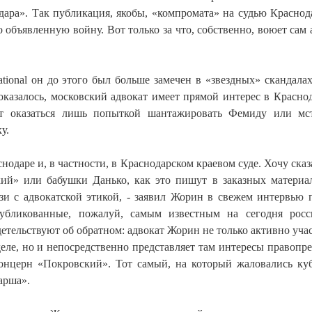
дара». Так публикация, якобы, «компромата» на судью Краснод
 объявленную войну. Вот только за что, собственно, воюет сам 
ational он до этого был больше замечен в «звездных» скандалах
оказалось, московский адвокат имеет прямой интерес в Красно
ет оказаться лишь попыткой шантажировать Фемиду или мс
у.
нодаре и, в частности, в Краснодарском краевом суде. Хочу сказа
ий» или бабушки Данько, как это пишут в заказных материа
язи с адвокатской этикой, - заявил Жорин в свежем интервью 
убликованные, пожалуй, самым известным на сегодня росс
тельствуют об обратном: адвокат Жорин не только активно учас
еле, но и непосредственно представляет там интересы правопр
концерн «Покровский». Тот самый, на который жаловались ку
арша».