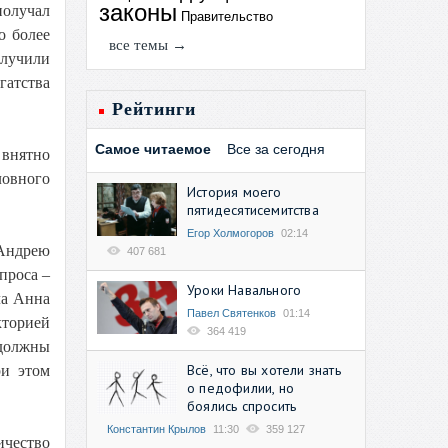
законы
получал
Правительство
о более
все темы →
олучили
гатства
Рейтинги
Самое читаемое
Все за сегодня
 внятно
ловного
История моего
пятидесятисемитства
Егор Холмогоров
02:14
 Андрею
407 681
проса –
Уроки Навального
ла Анна
Павел Святенков
01:14
кторией
364 419
 должны
Всё, что вы хотели знать
ри этом
о педофилии, но
боялись спросить
Константин Крылов
11:30
359 127
ичество