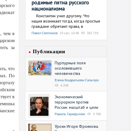
родимые пятна русского
арского
национализма
адвокат
Константин учил другому. Что
нация возникает тогда, когда простые
граждане обретают права, в
, чем в
Павел Святенков
23 сен, 14:48
342 719
дарском
тить за
Публикации
Пурпурные поля
осоловевшего
ть, что
человечества
лах. По
Елена Кондратьева-Сальгеро
порталу
4 249
ийским
Экономический
твует в
терроризм против
еемника
России: масштаб и цели
банские
Рамиль Гарифуллин
3 798
Уроки Игоря Фроянова.