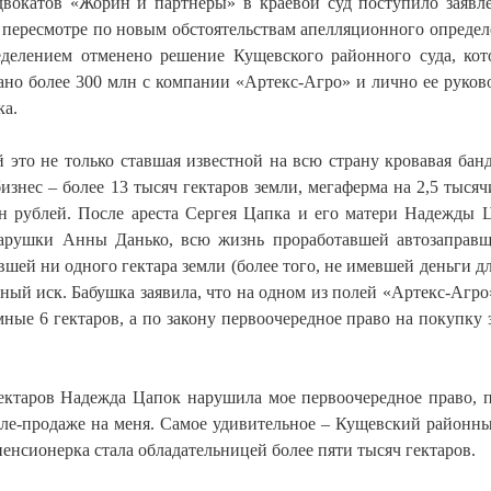
вокатов «Жорин и партнеры» в краевой суд поступило заявл
 пересмотре по новым обстоятельствам апелляционного определ
делением отменено решение Кущевского районного суда, ко
но более 300 млн с компании «Артекс-Агро» и лично ее руков
ка.
 это не только ставшая известной на всю страну кровавая банд
знес – более 13 тысяч гектаров земли, мегаферма на 2,5 тысяч
лн рублей. После ареста Сергея Цапка и его матери Надежды 
арушки Анны Данько, всю жизнь проработавшей автозаправ
шей ни одного гектара земли (более того, не имевшей деньги дл
ный иск. Бабушка заявила, что на одном из полей «Артекс-Агро
мные 6 гектаров, а по закону первоочередное право на покупку 
гектаров Надежда Цапок нарушила мое первоочередное право, 
пле-продаже на меня. Самое удивительное – Кущевский районны
пенсионерка стала обладательницей более пяти тысяч гектаров.