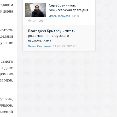
 эдаким
Серебренников:
режиссерская трагедия
онцерна
Игорь Караулов
14:50
347 097
мотреть
Благодаря Крылову исчезли
родимые пятна русского
 делами
национализма
су и не
Павел Святенков
14:48
342 718
 самого
 и даже
громких
аводов,
рушки»,
лларов,
ражений