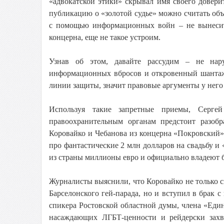
«адвокатской этики» скрывал имя своего довери
публикацию о «золотой судье» можно считать объ
с помощью информационных войн – не вынесите
концерна, еще не такое устроим.
Узнав об этом, давайте рассудим – не на
информационных вбросов и откровенный шантаж 
линии защиты, значит правовые аргументы у него
Используя такие запретные приемы, Серге
правоохранительным органам предстоит разобр
Коровайко и Чебанова из концерна «Покровский»
про фантастические 2 млн долларов на свадьбу и 
из страны миллионы евро и официально владеют 
Журналисты выяснили, что Коровайко не только с
Барселонского гей-парада, но и вступил в брак
спикера Ростовской областной думы, члена «Еди
насаждающих ЛГБТ-ценности и рейдерски захв