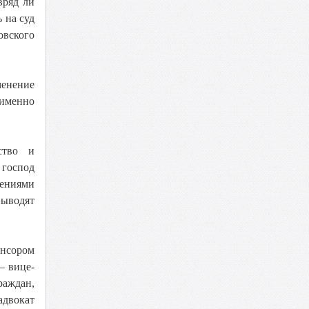
вряд ли
 на суд
овского
енение
 именно
ство и
 господ
жениями
выводят
онсором
– вице-
раждан,
адвокат