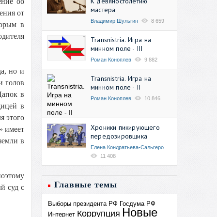
К девяностолетию
ение об
мастера
ения от
Владимир Шульгин
8 659
торым в
одителя
Transnistria. Игра на
минном поле - III
Роман Коноплев
9 882
а, но и
Transnistria. Игра на
и голов
минном поле - II
Цапок в
Роман Коноплев
10 846
щицей в
я этого
Хроники пикирующего
» имеет
передозировщика
земли в
Елена Кондратьева-Сальгеро
11 408
поэтому
Главные темы
й суд с
Выборы президента РФ
Госдума РФ
Новые
Коррупция
Интернет