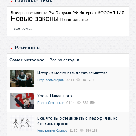
Главные темы
Коррупция
Выборы президента РФ
Госдума РФ
Интернет
Новые законы
Правительство
все темы →
Рейтинги
Самое читаемое
Все за сегодня
История моего пятидесятисемитства
Егор Холмогоров
02:14
407 724
Уроки Навального
Павел Святенков
01:14
364 459
Всё, что вы хотели знать о педофилии, но
боялись спросить
Константин Крылов
11:30
359 168