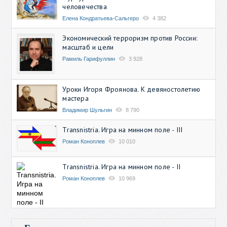
человечества
Елена Кондратьева-Сальгеро
4 382
Экономический терроризм против России:
масштаб и цели
Рамиль Гарифуллин
3 928
Уроки Игоря Фроянова. К девяностолетию
мастера
Владимир Шульгин
8 790
Transnistria. Игра на минном поле - III
Роман Коноплев
10 010
Transnistria. Игра на минном поле - II
Роман Коноплев
10 969