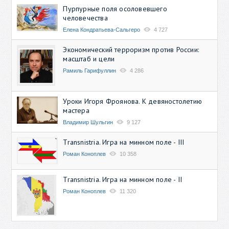
Пурпурные поля осоловевшего
человечества
Елена Кондратьева-Сальгеро
4 727
Экономический терроризм против России:
масштаб и цели
Рамиль Гарифуллин
4 286
Уроки Игоря Фроянова. К девяностолетию
мастера
Владимир Шульгин
9 127
Transnistria. Игра на минном поле - III
Роман Коноплев
10 358
Transnistria. Игра на минном поле - II
Роман Коноплев
11 320