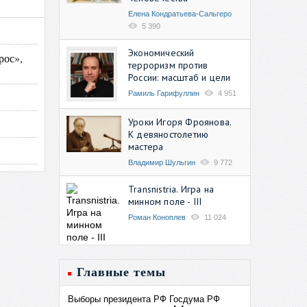
Елена Кондратьева-Сальгеро
5 390
Экономический
рос»,
терроризм против
России: масштаб и цели
Рамиль Гарифуллин
4 951
Уроки Игоря Фроянова.
К девяностолетию
мастера
Владимир Шульгин
9 772
Transnistria. Игра на
минном поле - III
Роман Коноплев
11 024
Главные темы
Выборы президента РФ
Госдума РФ