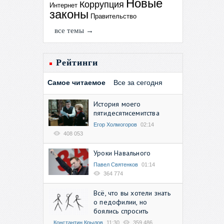
Новые
Коррупция
Интернет
законы
Правительство
все темы →
Рейтинги
Самое читаемое
Все за сегодня
История моего
пятидесятисемитства
Егор Холмогоров
02:14
408 053
Уроки Навального
Павел Святенков
01:14
364 774
Всё, что вы хотели знать
о педофилии, но
боялись спросить
Константин Крылов
11:30
359 486