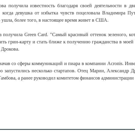
ва получила известность благодаря своей деятельности в д
 когда девушка от избытка чувств поцеловала Владимира Пу
ушла, более того, в настоящее время живет в США.
а получила Green Card. "Самый красивый оттенок зеленого, ко
чить грин-карту и стать ближе к получению гражданства в моей
Дрокова.
 начав со сферы коммуникаций и пиара в компании Acronis. Инв
ью запустились несколько стартапов. Отец Марии, Александр Д
Тамбова, а ранее руководил комитетом финансов администрации 