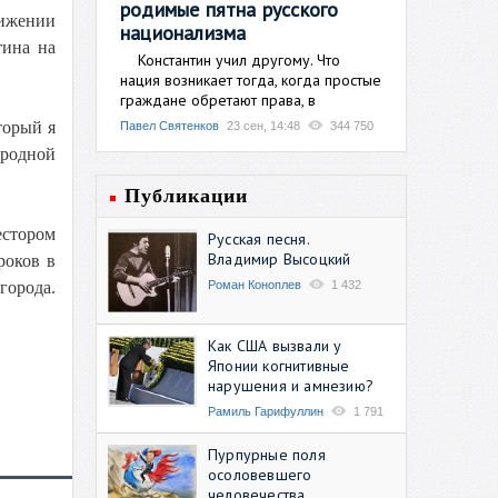
родимые пятна русского
вижении
национализма
тина на
Константин учил другому. Что
нация возникает тогда, когда простые
граждане обретают права, в
торый я
Павел Святенков
23 сен, 14:48
344 750
 родной
Публикации
естором
Русская песня.
Владимир Высоцкий
роков в
Роман Коноплев
1 432
города.
Как США вызвали у
Японии когнитивные
нарушения и амнезию?
Рамиль Гарифуллин
1 791
Пурпурные поля
осоловевшего
человечества