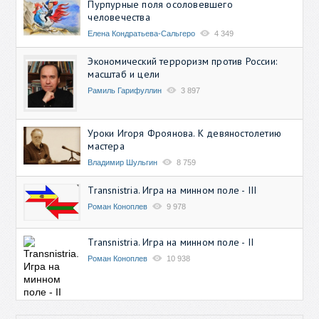
Пурпурные поля осоловевшего
человечества
Елена Кондратьева-Сальгеро
4 349
Экономический терроризм против России:
масштаб и цели
Рамиль Гарифуллин
3 897
Уроки Игоря Фроянова. К девяностолетию
мастера
Владимир Шульгин
8 759
Transnistria. Игра на минном поле - III
Роман Коноплев
9 978
Transnistria. Игра на минном поле - II
Роман Коноплев
10 938