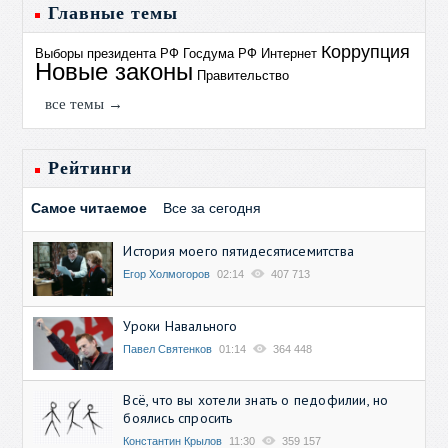
Главные темы
Коррупция
Выборы президента РФ
Госдума РФ
Интернет
Новые законы
Правительство
все темы →
Рейтинги
Самое читаемое
Все за сегодня
История моего пятидесятисемитства
Егор Холмогоров
02:14
407 713
Уроки Навального
Павел Святенков
01:14
364 448
Всё, что вы хотели знать о педофилии, но
боялись спросить
Константин Крылов
11:30
359 157