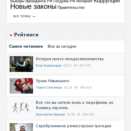
Коррупция
Выборы президента РФ
Госдума РФ
Интернет
Новые законы
Правительство
все темы →
Рейтинги
Самое читаемое
Все за сегодня
История моего пятидесятисемитства
Егор Холмогоров
02:14
407 676
Уроки Навального
Павел Святенков
01:14
364 414
Всё, что вы хотели знать о педофилии, но
боялись спросить
Константин Крылов
11:30
359 123
Серебренников: режиссерская трагедия