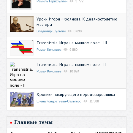
Рамиль Гарифуллин
3 772
Уроки Игоря Фроянова. К девяностолетию
мастера
Владимир Шульгин
8 638
Transnistria. Игра на минном поле - III
Роман Коноплев
9 860
Transnistria. Игра на минном поле - II
Роман Коноплев
10 824
Хроники пикирующего передозировщика
Елена Кондратьева-Сальгеро
11 388
Главные темы