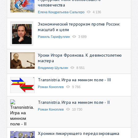
человечества
Елена Кондратьева-Сальгеро
4 136
Экономический терроризм против России:
масштаб и цели
Рамиль Гарифуллин
3 689
Уроки Игоря Фроянова. К девяностолетию
мастера
Владимир Шульгин
8 551
Transnistria. Игра на минном поле - III
Роман Коноплев
9 766
Transnistria. Игра на минном поле - II
Роман Коноплев
10 730
Хроники пикирующего передозировщика