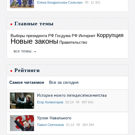
Елена Кондратьева-Сальгеро
11 301
Главные темы
Коррупция
Выборы президента РФ
Госдума РФ
Интернет
Новые законы
Правительство
все темы →
Рейтинги
Самое читаемое
Все за сегодня
История моего пятидесятисемитства
Егор Холмогоров
02:14
407 641
Уроки Навального
Павел Святенков
01:14
364 384