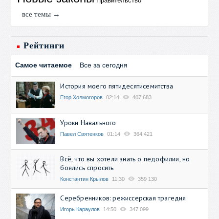
Правительство
все темы →
Рейтинги
Самое читаемое
Все за сегодня
История моего пятидесятисемитства
Егор Холмогоров
02:14
407 683
Уроки Навального
Павел Святенков
01:14
364 421
Всё, что вы хотели знать о педофилии, но
боялись спросить
Константин Крылов
11:30
359 130
Серебренников: режиссерская трагедия
Игорь Караулов
14:50
347 099