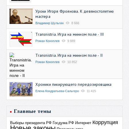
Уроки Игоря Фроянова. К девяностолетию
мастера
Владимир Шульгин
8 666
Transnistria. Игра на минном поле - III
Роман Коноплев
9 889
Transnistria. Игра на минном поле - II
Роман Коноплев
10 852
Хроники пикирующего передозировщика
Елена Кондратьева-Сальгеро
11 415
Главные темы
Коррупция
Выборы президента РФ
Госдума РФ
Интернет
Новые законы