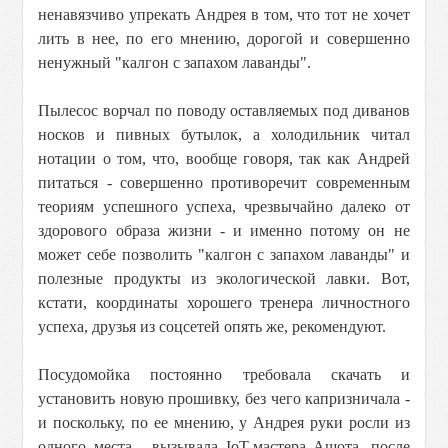
ненавязчиво упрекать Андрея в том, что тот не хочет
лить в нее, по его мнению, дорогой и совершенно
ненужный "калгон с запахом лаванды".
Пылесос ворчал по поводу оставляемых под диванов
носков и пивных бутылок, а холодильник читал
нотации о том, что, вообще говоря, так как Андрей
питаться - со
вершенно противоречит современным
теориям успешного успеха, чрезвычайно далеко от
здорового образа жизни - и именно потому он не
может себе позволить "калгон с запахом лаванды" и
полезные продукты из экологической лавки. Вот,
кстати, координаты хорошего тренера личностного
успеха, друзья из соцсетей опять же, рекомендуют.
Посудомойка постоянно требовала скачать и
установить новую прошивку, без чего капризничала -
и поскольку, по ее мнению, у Андрея руки росли из
одного места - вызывала IoT-мастера Ашота, после