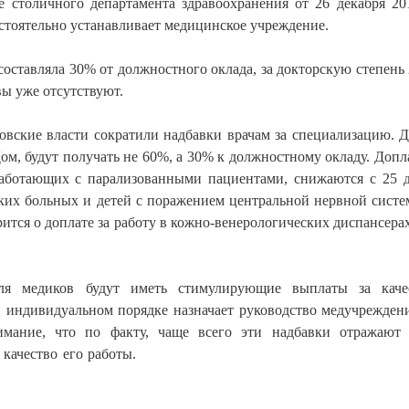
е столичного департамента здравоохранения от 26 декабря 20
остоятельно устанавливает медицинское учреждение.
составляла 30% от должностного оклада, за докторскую степень 
ы уже отсутствуют.
овские власти сократили надбавки врачам за специализацию. Д
 будут получать не 60%, а 30% к должностному окладу. Допл
 работающих с парализованными пациентами, снижаются с 25 
ских больных и детей с поражением центральной нервной сист
рится о доплате за работу в кожно-венерологических диспансерах
ля медиков будут иметь стимулирующие выплаты за каче
в индивидуальном порядке назначает руководство медучрежден
мание, что по факту, чаще всего эти надбавки отражают 
 качество его работы.