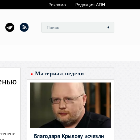
Реклама
Редакция АПН
Материал недели
енью
степени
Благодаря Крылову исчезли