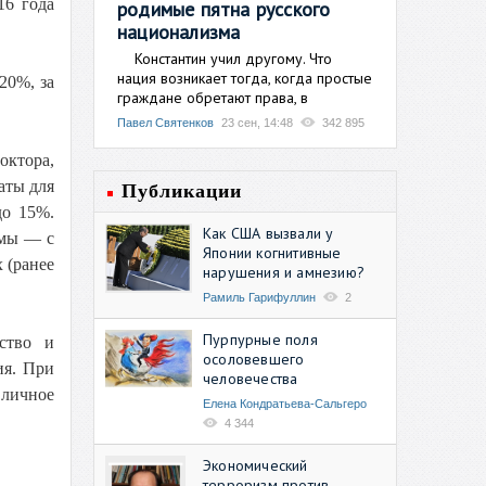
16 года
родимые пятна русского
национализма
Константин учил другому. Что
нация возникает тогда, когда простые
20%, за
граждане обретают права, в
Павел Святенков
23 сен, 14:48
342 895
октора,
аты для
Публикации
до 15%.
Как США вызвали у
емы — с
Японии когнитивные
 (ранее
нарушения и амнезию?
Рамиль Гарифуллин
2
Пурпурные поля
ство и
осоловевшего
ия. При
человечества
личное
Елена Кондратьева-Сальгеро
4 344
Экономический
терроризм против