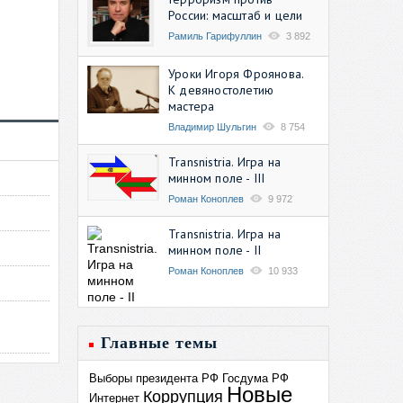
России: масштаб и цели
Рамиль Гарифуллин
3 892
Уроки Игоря Фроянова.
К девяностолетию
мастера
Владимир Шульгин
8 754
Transnistria. Игра на
минном поле - III
Роман Коноплев
9 972
Transnistria. Игра на
минном поле - II
Роман Коноплев
10 933
Главные темы
Выборы президента РФ
Госдума РФ
Новые
Коррупция
Интернет