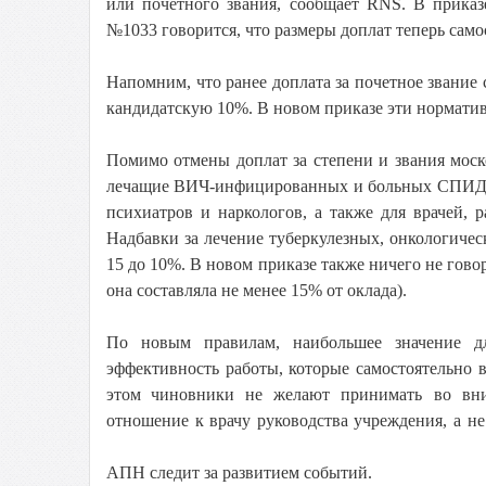
или почетного звания, сообщает RNS. В приказ
№1033 говорится, что размеры доплат теперь сам
Напомним, что ранее доплата за почетное звание 
кандидатскую 10%. В новом приказе эти норматив
Помимо отмены доплат за степени и звания моск
лечащие ВИЧ-инфицированных и больных СПИДом,
психиатров и наркологов, а также для врачей,
Надбавки за лечение туберкулезных, онкологиче
15 до 10%. В новом приказе также ничего не гово
она составляла не менее 15% от оклада).
По новым правилам, наибольшее значение д
эффективность работы, которые самостоятельно 
этом ч
иновники не желают принимать во вни
отношение к врачу руководства учреждения, а не
АПН следит за развитием событий.