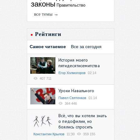
законы
Правительство
все темы →
Рейтинги
Самое читаемое
Все за сегодня
История моего
пятидесятисемитства
Егор Холмогоров
02:14
407 711
Уроки Навального
Павел Святенков
01:14
364 446
Всё, что вы хотели знать
о педофилии, но
боялись спросить
Константин Крылов
11:30
359 155