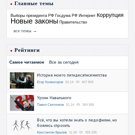
Главные темы
Коррупция
Выборы президента РФ
Госдума РФ
Интернет
Новые законы
Правительство
все темы →
Рейтинги
Самое читаемое
Все за сегодня
История моего пятидесятисемитства
Егор Холмогоров
02:14
407 859
Уроки Навального
Павел Святенков
01:14
364 589
Всё, что вы хотели знать о педофилии, но
боялись спросить
Константин Крылов
11:30
359 295