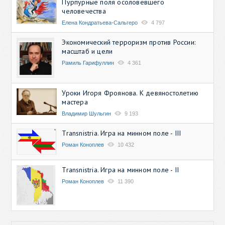
Пурпурные поля осоловевшего
человечества
Елена Кондратьева-Сальгеро
4 797
Экономический терроризм против России:
масштаб и цели
Рамиль Гарифуллин
4 361
Уроки Игоря Фроянова. К девяностолетию
мастера
Владимир Шульгин
9 193
Transnistria. Игра на минном поле - III
Роман Коноплев
10 432
Transnistria. Игра на минном поле - II
Роман Коноплев
11 390