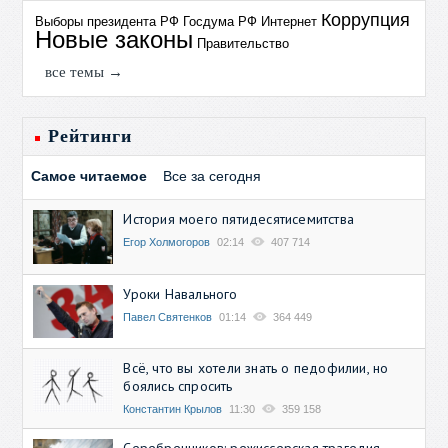
Коррупция
Выборы президента РФ
Госдума РФ
Интернет
Новые законы
Правительство
все темы →
Рейтинги
Самое читаемое
Все за сегодня
История моего пятидесятисемитства
Егор Холмогоров
02:14
407 714
Уроки Навального
Павел Святенков
01:14
364 449
Всё, что вы хотели знать о педофилии, но
боялись спросить
Константин Крылов
11:30
359 158