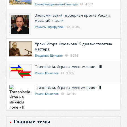
Елена Кондратьева-Сальгеро
4 357
Экономический терроризм против России:
масштаб и цели
Рамиль Гарифуллин
3 904
Уроки Игоря Фроянова. К девяностолетию
мастера
Владимир Шульгин
8 766
Transnistria. Игра на минном поле - III
Роман Коноплев
9 985
Transnistria. Игра на минном поле - II
Роман Коноплев
10 944
Главные темы