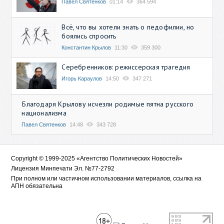
Павел Святенков
01:14
364 594
Всё, что вы хотели знать о педофилии, но
боялись спросить
Константин Крылов
11:30
359 300
Серебренников: режиссерская трагедия
Игорь Караулов
14:50
347 271
Благодаря Крылову исчезли родимые пятна русского
национализма
Павел Святенков
14:48
343 728
Copyright © 1999-2025 «Агентство Политических Новостей»
Лицензия Минпечати Эл. №77-2792
При полном или частичном использовании материалов, ссылка на
АПН обязательна