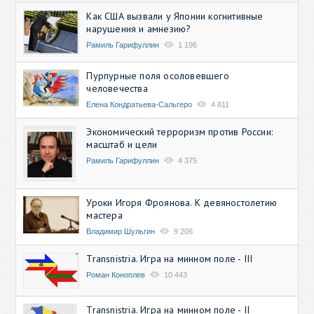
Как США вызвали у Японии когнитивные
нарушения и амнезию?
Рамиль Гарифуллин
1 196
Пурпурные поля осоловевшего
человечества
Елена Кондратьева-Сальгеро
4 811
Экономический терроризм против России:
масштаб и цели
Рамиль Гарифуллин
4 375
Уроки Игоря Фроянова. К девяностолетию
мастера
Владимир Шульгин
9 206
Transnistria. Игра на минном поле - III
Роман Коноплев
10 443
Transnistria. Игра на минном поле - II