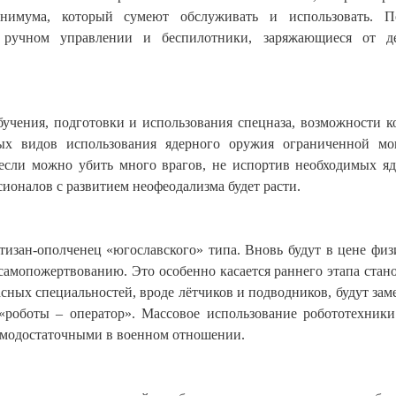
нимума, который сумеют обслуживать и использовать. По
а ручном управлении и беспилотники, заряжающиеся от д
учения, подготовки и использования спецназа, возможности к
ных видов использования ядерного оружия ограниченной м
 если можно убить много врагов, не испортив необходимых я
ионалов с развитием неофеодализма будет расти.
изан-ополченец «югославского» типа. Вновь будут в цене физ
к самопожертвованию. Это особенно касается раннего этапа стан
ных специальностей, вроде лётчиков и подводников, будут зам
«роботы – оператор». Массовое использование робототехник
самодостаточными в военном отношении.