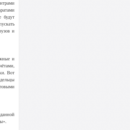
ентрами
аратами
е будут
пускать
рузов и
ожные и
ётами,
ки. Вот
адельцы
ртовыми
 данной
ы».