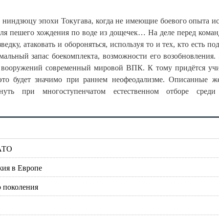
о ниндзюцу эпохи Токугава, когда не имеющие боевого опыта и
 для пешего хождения по воде из дощечек… На деле перед кома
едку, атаковать и обороняться, используя то и тех, кто есть по
мальный запас боекомплекта, возможности его возобновления. 
к вооружений современный мировой ВПК. К тому придётся уч
это будет значимо при раннем неофеодализме. Описанные 
кнуть при многоступенчатом естественном отборе среди
НАТО
жия в Европе
о поколения