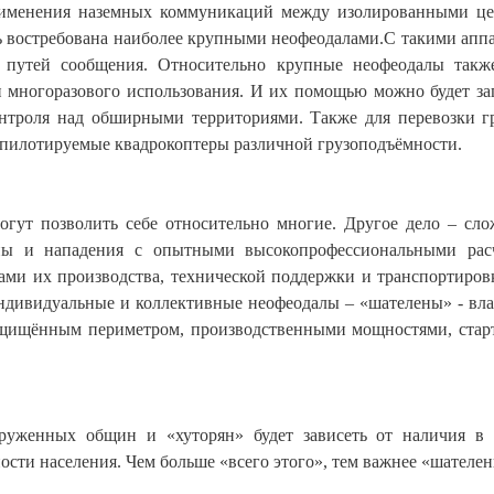
применения наземных коммуникаций между изолированными ц
ь востребована наиболее крупными неофеодалами.С такими апп
х путей сообщения. Относительно крупные неофеодалы такж
 многоразового использования. И их помощью можно будет за
онтроля над обширными территориями. Также для перевозки г
и пилотируемые квадрокоптеры различной грузоподъёмности.
огут позволить себе относительно многие. Другое дело – сл
ны и нападения с опытными высокопрофессиональными расч
ами их производства, технической поддержки и транспортиров
индивидуальные и коллективные неофеодалы – «шателены» - вл
ащищённым периметром, производственными мощностями, ста
оруженных общин и «хуторян» будет зависеть от наличия в
ости населения. Чем больше «всего этого», тем важнее «шателен