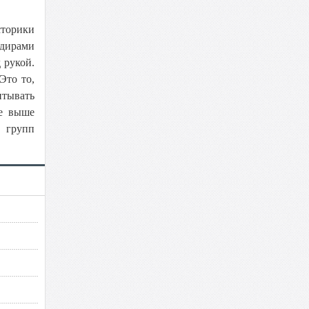
сторики
ндирами
д рукой.
Это то,
итывать
же выше
 групп