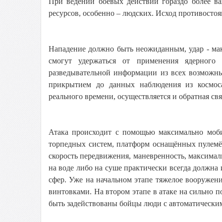
При ведении боевых действий гораздо более ва
ресурсов, особенно – людских. Исход противостоя
Нападение должно быть неожиданным, удар - ма
смогут удержаться от применения ядерного
разведывательной информации из всех возможны
прикрытием до данных наблюдения из космоса
реального времени, осуществляется и обратная свя
Атака происходит с помощью максимально моби
торпедных систем, платформ оснащённых пулемёт
скорость передвижения, маневренность, максималь
на воде либо на суше практически всегда должна 
сфер. Уже на начальном этапе тяжелое вооруже
винтовками. На втором этапе в атаке на сильно 
быть задействованы бойцы люди с автоматически