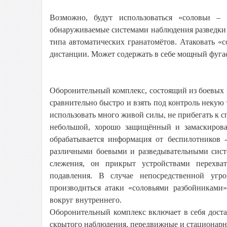
Возможно, будут использоваться «соловьи –
обнаруживаемые системами наблюдения разведки 
типа автоматических гранатомётов. Атаковать «
дистанции. Может содержать в себе мощный фугас
Оборонительный комплекс, состоящий из боевых 
сравнительно быстро и взять под контроль неку
использовать много живой силы, не прибегать к
небольшой, хорошо защищённый и замаскирова
обрабатывается информация от беспилотников -
различными боевыми и разведывательными сист
слежения, он прикрыт устройствами перехва
подавления. В случае непосредственной угр
производиться атаки «соловьями разбойниками
вокруг внутреннего.
Оборонительный комплекс включает в себя дост
скрытого наблюдения, передвижные и стационарн