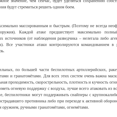
жное значение, чем сейчас, будет уделяться сохранению собс
ния будут стремиться решить одним боем.
ксимально массированным и быстрым. (Поэтому не всегда нео
 оружия). Каждой атаке предшествует максимально полны
х источников (от наблюдения разведчика – нелегала либо аге
). Все участники атаки контролируются командованием в
зь.
льных, по большей части беспилотных артиллерийских, рак
ами и гранатомётами. Для всех этих систем очень важна маск
ная проходимость, скорострельность, плотность и кучность огня
иметь огневую поддержку с воздуха, лучше всего атаковать из вс
ние, беспилотники могут поддерживать снайперы с крупнокали
пострадавшего противника либо при переходе к активной оборон
м оружием, ручными гранатомётами, огнемётами.