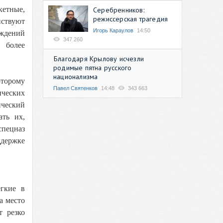
кетные,
Серебренников:
режиссерская трагедия
йствуют
Игорь Караулов
14:50
ждений
347 260
 более
Благодаря Крылову исчезли
родимые пятна русского
национализма
торому
Павел Святенков
14:48
343 663
ических
ический
ать их,
спецназ
ддержке
гкие в
а место
т резко