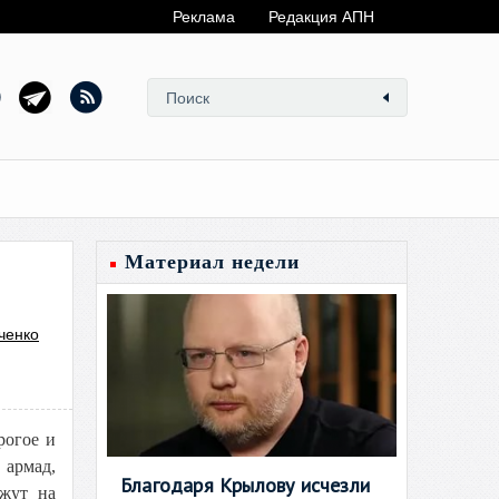
Реклама
Редакция АПН
Материал недели
ченко
рогое и
 армад,
Благодаря Крылову исчезли
ежут на