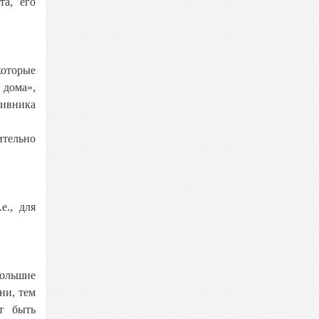
та, его
которые
 дома»,
тивника
ительно
е., для
большие
ни, тем
ет быть