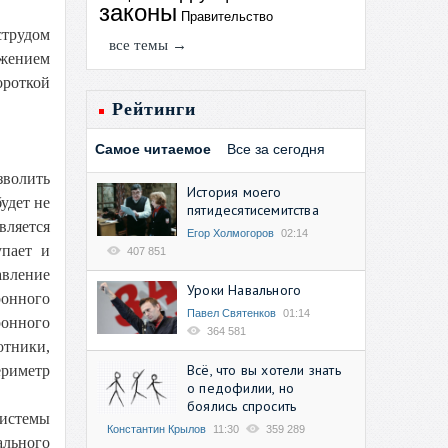
законы
Правительство
трудом
все темы →
ужением
ороткой
Рейтинги
Самое читаемое
Все за сегодня
зволить
История моего
удет не
пятидесятисемитства
вляется
Егор Холмогоров
02:14
упает и
407 851
авление
Уроки Навального
ронного
Павел Святенков
01:14
онного
364 581
тники,
Всё, что вы хотели знать
ериметр
о педофилии, но
боялись спросить
системы
Константин Крылов
11:30
359 289
ального