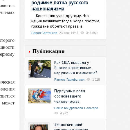
родимые пятна русского
явятся
национализма
ешевых
Константин учил другому. Что
нация возникает тогда, когда простые
граждане обретают права, в
Павел Святенков
23 сен, 14:48
343 669
оторого
ощности
Публикации
дерному
Как США вызвали у
Японии когнитивные
нарушения и амнезию?
Рамиль Гарифуллин
1 118
ическая
овления
Пурпурные поля
осоловевшего
ещаться
человечества
и может
Елена Кондратьева-Сальгеро
4 772
Экономический
терроризм против