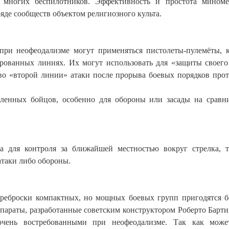
е многих беспилотников. Эффективность и простота миномё
яде сообществ объектом религиозного культа.
при неофеодализме могут применяться пистолеты-пулемёты, 
ированных линиях. Их могут использовать для «защиты своего
 во «второй линии» атаки после прорыва боевых порядков про
ленных бойцов, особенно для обороны или засады на сравн
 для контроля за ближайшей местностью вокруг стрелка, т.
атаки либо обороны.
 переброски компактных, но мощных боевых групп пригодятся 
параты, разработанные советским конструктором Роберто Барти
 очень востребованными при неофеодализме. Так как мож