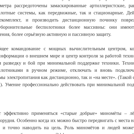
метра рассредоточены замаскированные артиллеристские, ра
лотные системы, как передвижные, так и стационарные. Де
оекомплект, и производить дистанционную починку повре
Оборонительные беспилотники более массивны: они имеют
ения, более серьёзную активную и пассивную защиту.
общее командование с мощных вычислительным центром, ко
информации о внешнем мире и центр контроля за работой техн
ти разведку и бой при минимальной поддержке техники. Техн
илотниками в ручном режиме, отключать и вновь подключ
мы электропитания как дистанционно, так и «на месте». (Такой 
и»). Умение профессионально действовать при минимальной по
т эффективно применяться «старые добрые» миномёты – лё
рудия. Особенно когда их можно быстро передвигать с места н
о и точно наводить на цель. Роль миномётов и людей може