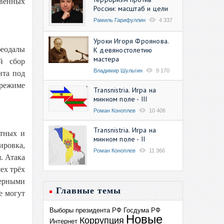
твенных
России: масштаб и цели
Рамиль Гарифуллин
4 337
Уроки Игоря Фроянова.
феодалы
К девяностолетию
мастера
й сбор
Владимир Шульгин
9 170
нта под
 режиме
Transnistria. Игра на
минном поле - III
Роман Коноплев
10 406
Transnistria. Игра на
етных и
минном поле - II
ировка,
Роман Коноплев
11 366
. Атака
ех трёх
берными
Главные темы
е могут
Выборы президента РФ
Госдума РФ
Новые
Коррупция
Интернет