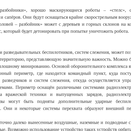
 разбойники», хорошо маскирующиеся роботы – «стелс», с
и сапёров. Они будут оснащаться крайне скорострельным воор
соловей – разбойник» может с деревьев и горных склонов на к
, который будет детонировать при попытке уничтожить робота.
и разведывательных беспилотников, систем слежения, может по
ю территорию, представляющую значительную важность. Можно б
 сплошному минированию. Основой оборонительного комплекса я
нный периметр, где находится командный пункт, куда пост
 разведчиков и систем слежения, откуда осуществляется упр
емами. Периметр оснащён различными системами радиоэлект
та вражеской техники и выпущенных зарядов, радиоэлектр
озы могут быть подняты дополнительные ударные беспило
». Они и некоторые системы перехвата образуют внешний п
аточно далеко вынесенные воздушные, наземные и подводные 
ые. Возможно использование устройство таких устройств орбит