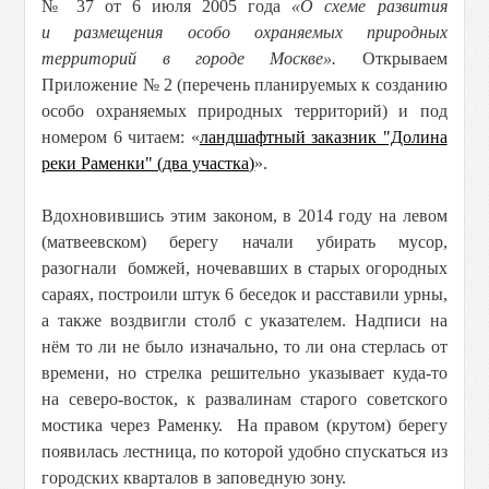
№ 37 от 6 июля 2005 года
«О схеме развития
и размещения особо охраняемых природных
территорий в городе Москве».
Открываем
Приложение № 2 (перечень планируемых к созданию
особо охраняемых природных территорий) и под
номером 6 читаем: «
ландшафтный заказник "Долина
реки Раменки" (два участка)
».
Вдохновившись этим законом, в 2014 году на левом
(матвеевском) берегу начали убирать мусор,
разогнали бомжей, ночевавших в старых огородных
сараях, построили штук 6 беседок и расставили урны,
а также воздвигли столб с указателем. Надписи на
нём то ли не было изначально, то ли она стерлась от
времени, но стрелка решительно указывает куда-то
на северо-восток, к развалинам старого советского
мостика через Раменку. На правом (крутом) берегу
появилась лестница, по которой удобно спускаться из
городских кварталов в заповедную зону.