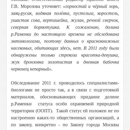
Г.В. Морозова уточняет:
«горностай и чёрный хорь,
заяц-русак, водяная полёвка, пустельга, коростель,
ушастая сова, вертишейка, жулан, речной сверчок,
северная бормотушка. К сожалению, долина
р.Раменки до настоящего времени не обследована
энтомологами, поэтому данных о краснокнижных
насекомых, обитающих здесь, нет. В 2011 году были
обнаружены только стрекоза красотка-девушка,
жук бронзовка золотистая и дневная бабочка
червонец непарный».
Обследование 2011 г. проводилось специалистами-
биологами не просто так, а в связи с подготовкой
материалов, обосновывающих придание долине
р.Раменки статуса особо охраняемой природной
территории (ООПТ). Такой статус ей положен не по
настроению каких-то общественных организаций, а
по закону, конкретно - по Закону города Москвы