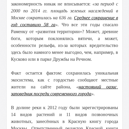
закономерность никак не вписывается:
«за период с
2000 по 2014 гг. площадь зеленых насаждений в
Москве сократилась на 636 га.
Среднее сокращение в
год составило 58 га
».
Что все эти годы спасало
Раменку от «развития территории»? Может, древние
боги, которым поклонялись вятичи, а может,
особенности рельефа, из-за которых вредительство
здесь было намного менее выгодно, чем, например, в
Кусково или в парке Дружбы на Речном.
Факт остается фактом: сохранилась уникальная
экосистема, как с гордостью сообщают местные
жители на сайте района,
«
настоящий оазис,
заповедник посреди современного города
».
В долине реки к 2012 году были зарегистрированы
14 видов растений и 11 видов позвоночных
животных, занесённых в Красную книгу города
Москвы. Ответственный редактор Красной книги