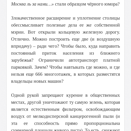
Москва ль за нами…»
стали образцом чёрного юмора?
Злокачественное расширение и уплотнение столицы
обессмысливает полезные дела ее же собственной
мэрии. Вот открыли кольцевую железную дорогу.
Отлично. Можно построить еще две (и воздушную
впридачу) – ради чего? Чтобы было, куда направить
постоянный приток населения из ближнего
зарубежья? Ограничили автотранспорт платной
парковкой. Зачем? Чтобы навтыкать где можно, и где
нельзя еще 666 многоэтажек, в которых разместятся
владельцы новых машин?
Одной рукой запрещают курение в общественных
местах, другой уничтожают ту самую зелень, которая
является естественным фильтром, освобождающим
воздух от мелкодисперсной канцерогенной пыли (и
эта ее способность прямо пропорциональна
суммарной площади живого листа). То есть, снижают