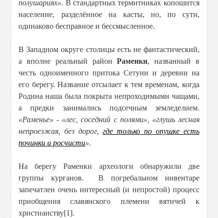
полушариях»
. В стандартных термитниках копошится
население, разделённое на касты, но, по сути,
одинаково бесправное и бессмысленное.
В Западном округе столицы есть не фантастический,
а вполне реальный район
Раменки
, названный в
честь одноименного притока Сетуни и деревни на
его берегу. Название отсылает к тем временам, когда
Родина наша была покрыта непроходимыми чащами,
а предки занимались подсечным земледелием.
«Раменье» - «лес, соседний с полями», «глушь лесная
непроезжая, без дорог,
где только по опушке есть
починки и росчисти
».
На берегу Раменки археологи обнаружили две
группы курганов. В погребальном инвентаре
запечатлен очень интересный (и непростой) процесс
приобщения славянского племени вятичей к
христианству[1].