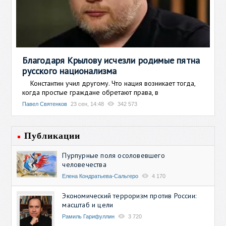
Благодаря Крылову исчезли родимые пятна
русского национализма
Константин учил другому. Что нация возникает тогда,
когда простые граждане обретают права, в
Павел Святенков
23 сен, 14:48
342 573
Публикации
Пурпурные поля осоловевшего
человечества
Елена Кондратьева-Сальгеро
4 170
Экономический терроризм против России:
масштаб и цели
Рамиль Гарифуллин
3 720