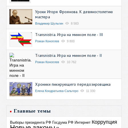
Уроки Игоря Фроянова. К девяностолетию
мастера
Владимир Шульгин
8 583
Transnistria. Игра на минном поле - III
Роман Коноплев
9 800
Transnistria. Игра на минном поле - II
Роман Коноплев
10 762
Хроники пикирующего передозировщика
Елена Кондратьева-Сальгеро
11 330
Главные темы
Коррупция
Выборы президента РФ
Госдума РФ
Интернет
Новые законы