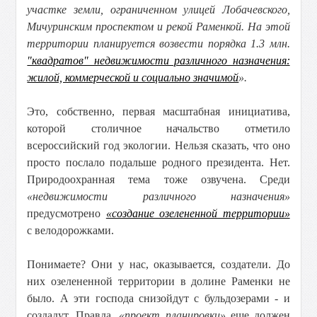
участке земли, ограниченном улицей Лобачевского,
Мичуринским проспектом и рекой Раменкой. На этой
территории планируется возвести порядка 1.3 млн.
"квадратов" недвижимости различного назначения:
жилой, коммерческой и социально значимой
».
Это, собственно, первая масштабная инициатива,
которой столичное начальство отметило
всероссийский год экологии. Нельзя сказать, что оно
просто послало подальше родного президента. Нет.
Природоохранная тема тоже озвучена. Среди
«недвижимости различного назначения»
предусмотрено
«создание озелененной территории»
с велодорожками.
Понимаете? Они у нас, оказывается, создатели. До
них озелененной территории в долине Раменки не
было. А эти господа снизойдут с бульдозерами - и
создадут. Правда,
«проект планировки»
еще должен