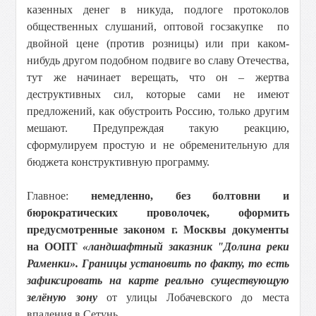
казенных денег в никуда, подлоге протоколов
общественных слушаний, оптовой госзакупке по
двойной цене (против розницы) или при каком-
нибудь другом подобном подвиге во славу Отечества,
тут же начинает верещать, что он – жертва
деструктивных сил, которые сами не имеют
предложений, как обустроить Россию, только другим
мешают. Предупреждая такую реакцию,
сформулируем простую и не обременительную для
бюджета конструктивную программу.
Главное:
немедленно, без болтовни и
бюрократических проволочек, оформить
предусмотренные законом г. Москвы документы
на ООПТ
«ландшафтный заказник "Долина реки
Раменки». Границы установить по факту, то есть
зафиксировать на карте реально существующую
зелёную зону
от улицы Лобачевского до места
впадения в Сетунь.