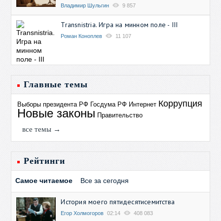
Владимир Шульгин
9 857
Transnistria. Игра на минном поле - III
Роман Коноплев
11 107
Главные темы
Коррупция
Выборы президента РФ
Госдума РФ
Интернет
Новые законы
Правительство
все темы →
Рейтинги
Самое читаемое
Все за сегодня
История моего пятидесятисемитства
Егор Холмогоров
02:14
408 083