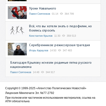
Уроки Навального
Павел Святенков
01:14
364 799
Всё, что вы хотели знать о педофилии, но
боялись спросить
Константин Крылов
11:30
359 513
Серебренников: режиссерская трагедия
Игорь Караулов
14:50
347 483
Благодаря Крылову исчезли родимые пятна русского
национализма
Павел Святенков
14:48
344 917
Copyright © 1999-2025 «Агентство Политических Новостей»
Лицензия Минпечати Эл. №77-2792
При полном или частичном использовании материалов, ссылка на
АПН обязательна