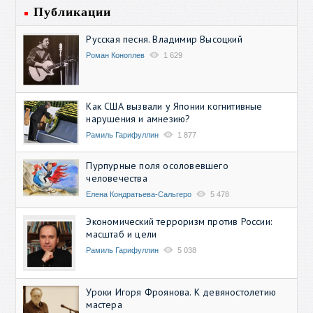
Публикации
Русская песня. Владимир Высоцкий
Роман Коноплев
1 629
Как США вызвали у Японии когнитивные
нарушения и амнезию?
Рамиль Гарифуллин
1 877
Пурпурные поля осоловевшего
человечества
Елена Кондратьева-Сальгеро
5 478
Экономический терроризм против России:
масштаб и цели
Рамиль Гарифуллин
5 038
Уроки Игоря Фроянова. К девяностолетию
мастера