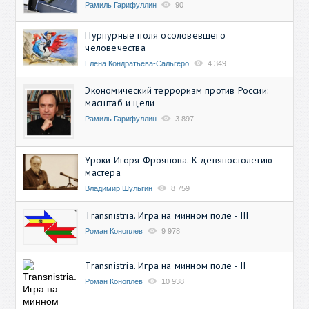
Рамиль Гарифуллин
90
Пурпурные поля осоловевшего
человечества
Елена Кондратьева-Сальгеро
4 349
Экономический терроризм против России:
масштаб и цели
Рамиль Гарифуллин
3 897
Уроки Игоря Фроянова. К девяностолетию
мастера
Владимир Шульгин
8 759
Transnistria. Игра на минном поле - III
Роман Коноплев
9 978
Transnistria. Игра на минном поле - II
Роман Коноплев
10 938