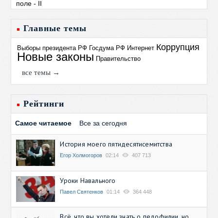
Главные темы
Коррупция
Выборы президента РФ
Госдума РФ
Интернет
Новые законы
Правительство
все темы →
Рейтинги
Самое читаемое
Все за сегодня
История моего пятидесятисемитства
Егор Холмогоров
02:14
407 713
Уроки Навального
Павел Святенков
01:14
364 448
Всё, что вы хотели знать о педофилии, но