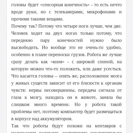
головы будет «сенсорная конечность» - то есть нечто
вроде руки, но с телекамерами, микрофонами и
прочими такими вещами.
Почему так? Потому что четыре ноги лучше, чем две.
Человек ходит на двух ногах только потому, что
переднюю пару конечностей нужно было
высвободить. Но вообще это не очень-то удобно,
особенно в плане переноски грузов. Робота же лучше
сразу делать как «коня» - с широкой спиной, на
которую можно что-то положить, или даже усесться.
Что касается головы – опять же, расположение мозга
у живых существ зависит от его близости к органам
чувств: нервы несовершенны, передача сигнала от
глаза к мозгу, находись он в животе, заняла бы
слишком много времени. Но у робота такой
проблемы нет, поэтому компьютер будет размещаться
в корпусе над аккумулятором.
Так что роботы будут похожи на кентавров с
маленькими головами, состоящими исключительно