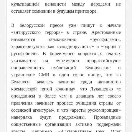
культивацией ненависти между народами не
оставляет сомнений в будущем приговоре.
В белорусской прессе уже пишут о начале
«антирусского террора» в стране. Арестованные
называются обыкновенно «русофилами»,
характеризуются как «западнорусисты» и «борцы с
русофобией». В более-менее корректных текстах
указывается на «чрезмерно пророссийскую»
направленность публикаций. Белорусские и
украинские СМИ в один голос пишут, что «в
Беларуси началась зачистка среди активистов
кремлевской пятой колонны», что Лукашенко «с
опозданием в более чем в двадцать лет своего
правления начинает процесс очищения страны от
соседской агентуры», и что «аресты рускомировцев»
наверняка будут продолжены. Прозападные
общественные организации активно поддержали
аресты. Например, «Альтернатива» (рук. Олег