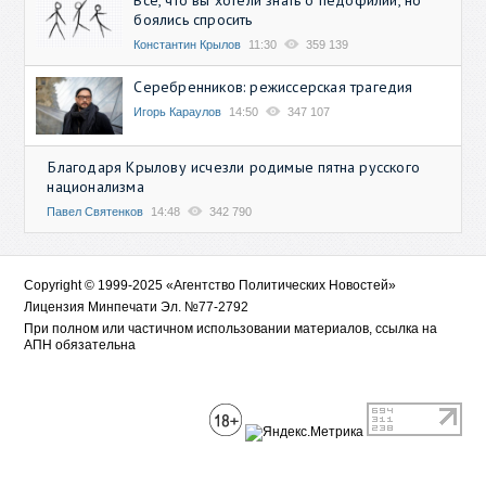
Всё, что вы хотели знать о педофилии, но
боялись спросить
Константин Крылов
11:30
359 139
Серебренников: режиссерская трагедия
Игорь Караулов
14:50
347 107
Благодаря Крылову исчезли родимые пятна русского
национализма
Павел Святенков
14:48
342 790
Copyright © 1999-2025 «Агентство Политических Новостей»
Лицензия Минпечати Эл. №77-2792
При полном или частичном использовании материалов, ссылка на
АПН обязательна