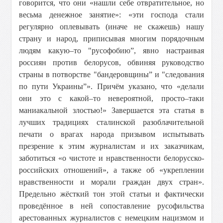
говорится, что они «нашли себе отвратительное, но
весьма денежное занятие»: «эти господа стали
регулярно оплевывать (иначе не скажешь) нашу
страну и народ, приписывая многим порядочным
людям какую–то "русофобию”, явно настраивая
россиян против белорусов, обвиняя руководство
страны в потворстве "бандеровщины” и "следования
по пути Украины”». Причём указано, что «делали
они это с какой–то невероятной, просто–таки
маниакальной злостью!» Завершается эта статья в
лучших традициях сталинской разоблачительной
печати о врагах народа призывом испытывать
презрение к этим журналистам и их заказчикам,
заботиться «о чистоте и нравственности белорусско-
российских отношений», а также об «укреплении
нравственности и морали граждан двух стран».
Предельно жёсткий тон этой статьи и фактически
проведённое в ней сопоставление русофильства
арестованных журналистов с немецким нацизмом и