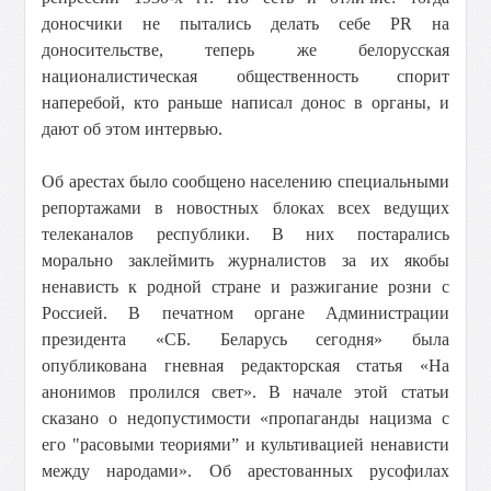
доносчики не пытались делать себе PR на
доносительстве, теперь же белорусская
националистическая общественность спорит
наперебой, кто раньше написал донос в органы, и
дают об этом интервью.
Об арестах было сообщено населению специальными
репортажами в новостных блоках всех ведущих
телеканалов республики. В них постарались
морально заклеймить журналистов за их якобы
ненависть к родной стране и разжигание розни с
Россией. В печатном органе Администрации
президента «СБ. Беларусь сегодня» была
опубликована гневная редакторская статья «На
анонимов пролился свет». В начале этой статьи
сказано о недопустимости «пропаганды нацизма с
его "расовыми теориями” и культивацией ненависти
между народами». Об арестованных русофилах