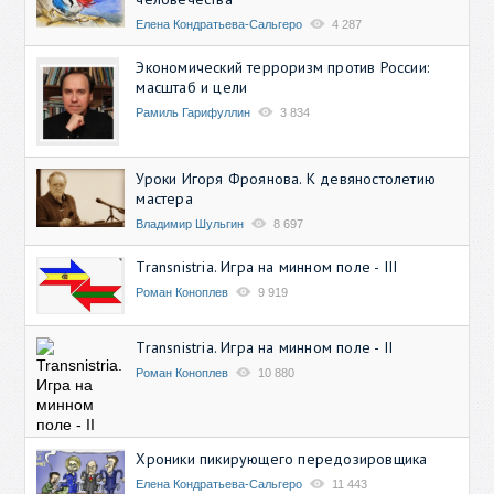
Елена Кондратьева-Сальгеро
4 287
Экономический терроризм против России:
масштаб и цели
Рамиль Гарифуллин
3 834
Уроки Игоря Фроянова. К девяностолетию
мастера
Владимир Шульгин
8 697
Transnistria. Игра на минном поле - III
Роман Коноплев
9 919
Transnistria. Игра на минном поле - II
Роман Коноплев
10 880
Хроники пикирующего передозировщика
Елена Кондратьева-Сальгеро
11 443