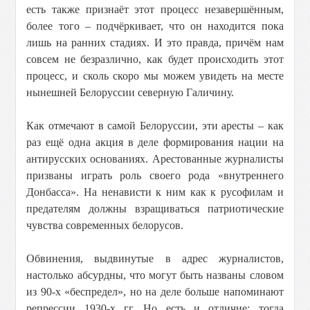
есть также признаёт этот процесс незавершённым,
более того – подчёркивает, что он находится пока
лишь на ранних стадиях. И это правда, причём нам
совсем не безразлично, как будет происходить этот
процесс, и сколь скоро мы можем увидеть на месте
нынешней Белоруссии северную Галичину.
Как отмечают в самой Белоруссии, эти аресты – как
раз ещё одна акция в деле формирования нации на
антирусских основаниях. Арестованные журналисты
призваны играть роль своего рода «внутреннего
Донбасса». На ненависти к ним как к русофилам и
предателям должны взращиваться патриотические
чувства современных белорусов.
Обвинения, выдвинутые в адрес журналистов,
настолько абсурдны, что могут быть названы словом
из 90-х «беспредел», но на деле больше напоминают
репрессии 1930-х гг. Но есть и отличие: тогда